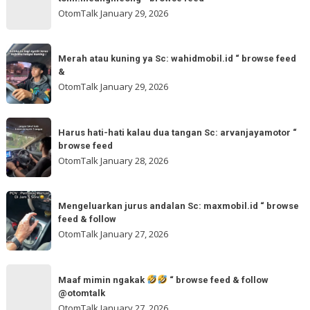
“
gladibersih,
OtomTalk
January 29, 2026
browse
tinggal
feed
otw
Merah
&
🌬
Merah atau kuning ya Sc: wahidmobil.id “ browse feed
atau
follow
&
🌬
kuning
OtomTalk
January 29, 2026
Sc:
ya
tomi.meangmeong
Sc:
Harus
“
wahidmobil.id
Harus hati-hati kalau dua tangan Sc: arvanjayamotor “
hati-
browse
browse feed
“
hati
feed
OtomTalk
January 28, 2026
browse
kalau
feed
dua
Mengeluarkan
&
tangan
Mengeluarkan jurus andalan Sc: maxmobil.id “ browse
jurus
feed & follow
Sc:
andalan
OtomTalk
January 27, 2026
arvanjayamotor
Sc:
“
maxmobil.id
Maaf
browse
“
Maaf mimin ngakak
“ browse feed & follow
mimin
feed
@otomtalk
browse
ngakak
OtomTalk
January 27, 2026