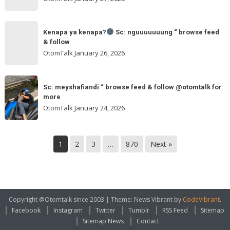
feed
&
Kenapa
follow
“
Kenapa ya kenapa?
Sc: nguuuuuuung “ browse feed
ya
& follow
browse
kenapa?
OtomTalk
January 26, 2026
feed
&
Sc:
Sc:
follow
nguuuuuuung
Sc: meyshafiandi “ browse feed & follow @otomtalk for
meyshafiandi
@otomtalk
more
“
“
OtomTalk
January 24, 2026
browse
browse
feed
feed
&
&
1
2
3
…
870
Next »
follow
follow
@otomtalk
for
more
Copyright @Otomtalk since 2003
|
Theme: News Vibrant by
CodeVibrant
.
Facebook
Instagram
Twitter
Tumblr
RSS Feed
Sitemap
Sitemap News
Contact