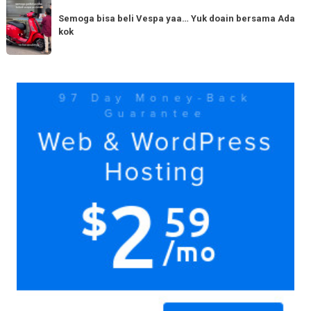
Semoga
Tag
150cc
bisa
Semoga bisa beli Vespa yaa… Yuk doain bersama Ada
tiba
kok
beli
di
Vespa
Medan!
yaa…
Yuk
Yuk
doain
bersama
Ada
kok