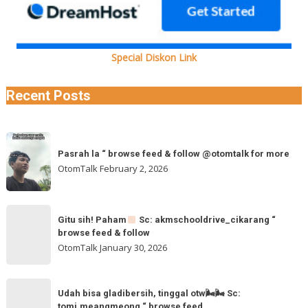
Special Diskon Link
Recent Posts
Pasrah
Pasrah la “ browse feed & follow @otomtalk for more
la
OtomTalk
February 2, 2026
“
browse
feed
Gitu
&
Gitu sih! Paham
Sc: akmschooldrive_cikarang “
sih!
browse feed & follow
follow
Paham
OtomTalk
January 30, 2026
@otomtalk
for
Sc:
Udah
more
akmschooldrive_cikarang
Udah bisa gladibersih, tinggal otw🌬🌬 Sc:
bisa
tomi.meangmeong “ browse feed