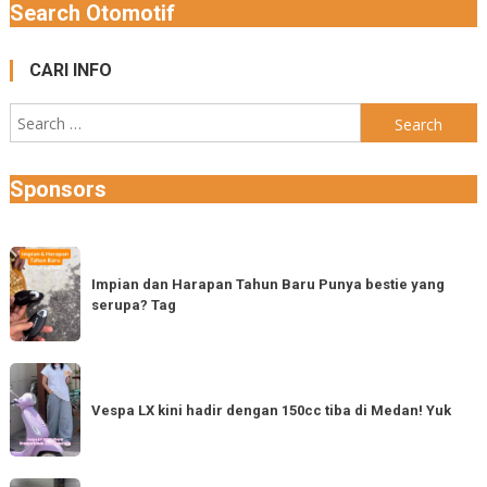
Search Otomotif
CARI INFO
Search
for:
Sponsors
Impian
dan
Impian dan Harapan Tahun Baru Punya bestie yang
serupa? Tag
Harapan
Tahun
Baru
Vespa
Punya
LX
Vespa LX kini hadir dengan 150cc tiba di Medan! Yuk
bestie
kini
yang
hadir
serupa?
dengan