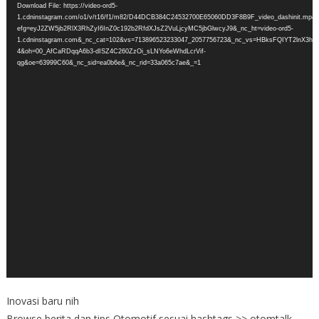
Download File: https://video-ord5-
1.cdninstagram.com/o1/v/t16/f1/m82/D44DCB384C24532700E65060DD3F8B9F_video_dashinit.mp4?
efg=eyJ2ZW5jb2RlX3RhZyI6InZ0c192b2RfdXJsZ2VuLjcyMC5jbGlwcyJ9&_nc_ht=video-ord5-
1.cdninstagram.com&_nc_cat=102&vs=713896523233047_2057756723&_nc_vs=HBksFQIYT
4&oh=00_AfCaRDqqA6b3-dISZ4C260ZzOi_sLNYo6eWhdLcrVif-
qg&oe=63999C60&_nc_sid=ea0b6e&_nc_rid=33a065c7ae&_=1
Inovasi baru nih
Browse berita dan tips Otomotif sesuai hashtags >> otomtalk