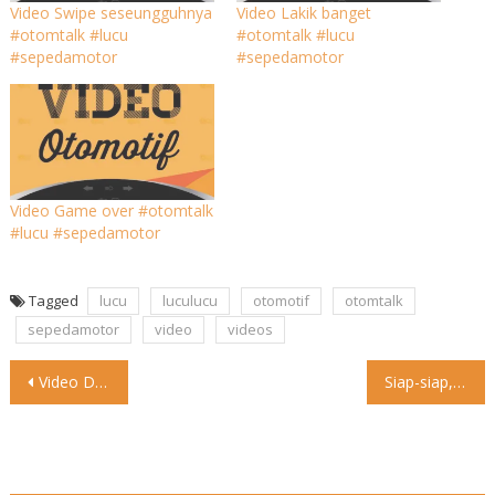
Video Swipe seseungguhnya
Video Lakik banget
#otomtalk #lucu
#otomtalk #lucu
#sepedamotor
#sepedamotor
Video Game over #otomtalk
#lucu #sepedamotor
Tagged
lucu
luculucu
otomotif
otomtalk
sepedamotor
video
videos
Post
Video Dari video ini, kita sadar…. Pengen merasakan hal yang
Siap-siap, Bayar Tol Tanpa Berhenti Berlaku Juni 2023 Pemerintah berencana
navigation