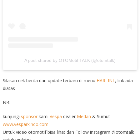
A post shared by OTOMotif TALK (@otomtalk)
Silakan cek berita dan update terbaru di menu
HARI INI
, link ada
diatas
NB:
kunjungi
sponsor
kami
Vespa
dealer
Medan
& Sumut
www.vesparkindo.com
Untuk video otomotif bisa lihat dan Follow instagram @otomtalk
untuk updates