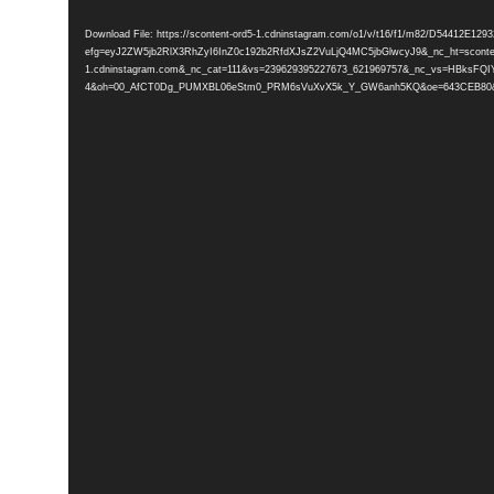
Player
Download File: https://scontent-ord5-1.cdninstagram.com/o1/v/t16/f1/m82/D54412E1
efg=eyJ2ZW5jb2RlX3RhZyI6InZ0c192b2RfdXJsZ2VuLjQ4MC5jbGlwcyJ9&_nc_ht=sconten
1.cdninstagram.com&_nc_cat=111&vs=239629395227673_621969757&_nc_vs=H
4&oh=00_AfCT0Dg_PUMXBL06eStm0_PRM6sVuXvX5k_Y_GW6anh5KQ&oe=643CEB80&_n