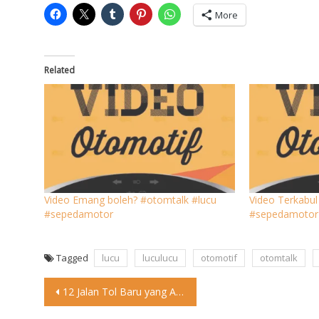
More
Related
Video Emang boleh? #otomtalk #lucu
Video Terkabul
#sepedamotor
#sepedamotor
Tagged
lucu
luculucu
otomotif
otomtalk
Post
12 Jalan Tol Baru yang Akan Dibuka Selama Mudik Lebaran
navigation