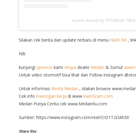
A post shared by OTOMotif TALK
Silakan cek berita dan update terbaru di menu
HARI INI
, lin
NB:
kunjungi
sponsor
kami
Vespa
dealer
Medan
& Sumut
www.v
Untuk video otomotif bisa lihat dan Follow instagram @ot
Untuk informasi
Berita Medan
, silakan browse www.medan
Cek info
lowongan kerja
di www.
KarirGram.com
Medan Punya Cerita cek www.MedanKu.com
Sumber: https://www.instagram.com/reel/CrD1T2OAh5l/
Share this: