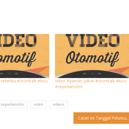
 seketika #otomtalk #lucu
Video Nyaman yakak #otomtalk #lucu
#sepedamotor
sepedamotor
video
videos
Catat! Ini Tanggal Peluncuran SUV Baru Hyundai Har