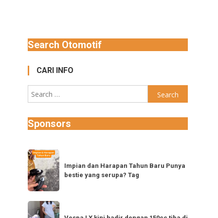
Search Otomotif
CARI INFO
Search
for:
Sponsors
Impian
dan
Impian dan Harapan Tahun Baru Punya
bestie yang serupa? Tag
Harapan
Tahun
Baru
Vespa
Punya
Vespa LX kini hadir dengan 150cc tiba di