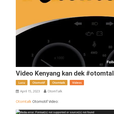
Video Kenyang kan dek #otomta
Lucu
Otomotif
Otomtalk
Videos
April 15, 2023
OtomTalk
Otomtalk
Otomotif Video:
Video
Media error: Format(s) not supported or source(s) not found