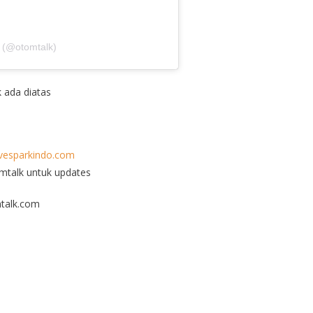
 (@otomtalk)
k ada diatas
esparkindo.com
omtalk untuk updates
talk.com