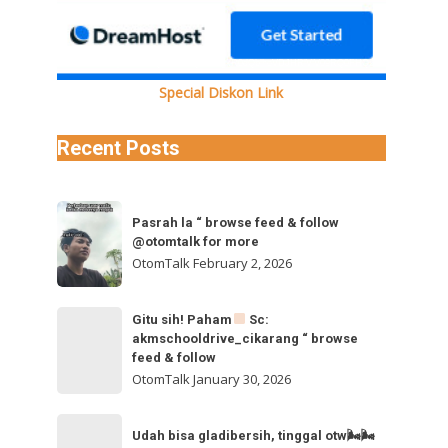
wOTg4N192aWRlb19kYXNoaW5pdC5tcDQVAALIAQAVABgkR0dQblhoVDJHRlViV09RQ0FHQ2F1ZlA4Ukp3b
Special Diskon Link
Recent Posts
Pasrah
Pasrah la “ browse feed & follow
la
@otomtalk for more
“
OtomTalk
February 2, 2026
browse
feed
Gitu
Gitu sih! Paham
Sc:
&
akmschooldrive_cikarang “ browse
sih!
follow
feed & follow
Paham
@otomtalk
OtomTalk
January 30, 2026
for
Sc:
Udah
more
akmschooldrive_cikarang
Udah bisa gladibersih, tinggal otw🌬🌬