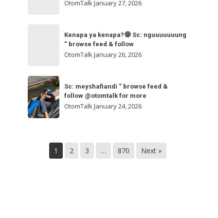
ngakak
OtomTalk
January 27, 2026
feed
&
Kenapa
follow
“
Kenapa ya kenapa?
Sc: nguuuuuuung
ya
“ browse feed & follow
browse
kenapa?
OtomTalk
January 26, 2026
feed
&
Sc:
Sc:
follow
nguuuuuuung
Sc: meyshafiandi “ browse feed &
meyshafiandi
@otomtalk
follow @otomtalk for more
“
“
OtomTalk
January 24, 2026
browse
browse
feed
feed
&
&
follow
1
2
3
…
870
Next »
follow
@otomtalk
for
more