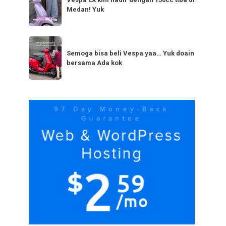
LX
bestie
Medan! Yuk
kini
yang
hadir
serupa?
dengan
Semoga
Tag
150cc
bisa
Semoga bisa beli Vespa yaa… Yuk doain
tiba
bersama Ada kok
beli
di
Vespa
Medan!
yaa…
Yuk
Yuk
doain
bersama
Ada
kok