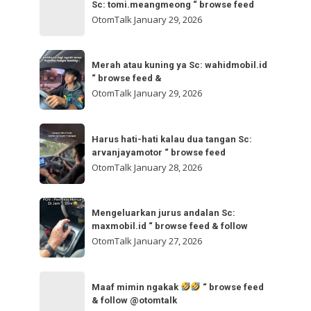
bisa
Sc: tomi.meangmeong “ browse feed
“
gladibersih,
OtomTalk
January 29, 2026
browse
tinggal
feed
otw
Merah
&
🌬
Merah atau kuning ya Sc: wahidmobil.id
atau
follow
“ browse feed &
🌬
kuning
OtomTalk
January 29, 2026
Sc:
ya
tomi.meangmeong
Sc:
Harus
“
wahidmobil.id
Harus hati-hati kalau dua tangan Sc:
hati-
browse
arvanjayamotor “ browse feed
“
hati
feed
OtomTalk
January 28, 2026
browse
kalau
feed
dua
Mengeluarkan
&
tangan
Mengeluarkan jurus andalan Sc:
jurus
maxmobil.id “ browse feed & follow
Sc:
andalan
OtomTalk
January 27, 2026
arvanjayamotor
Sc:
“
maxmobil.id
Maaf
browse
“
Maaf mimin ngakak
“ browse feed
mimin
feed
& follow @otomtalk
browse