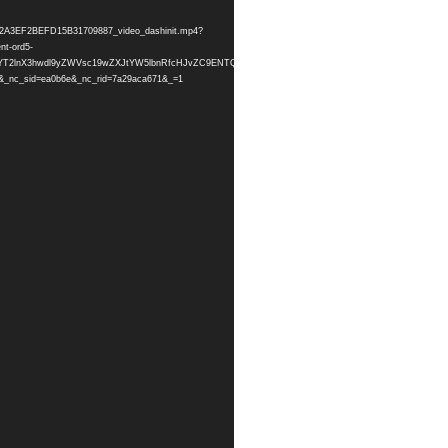
2932A3EF2BEFD15B31709887_video_dashinit.mp4?
t-ord5-
BksFQIYT2lnX3hwdl9yZWVsc19wZXJtYW5lbnRfcHJvZC9ENTQ0MTJFMTI5MzJBM0VGMkJFRkQxNUIzMTc
c_sid=ea0b6e&_nc_rid=7a29aca671&_=1