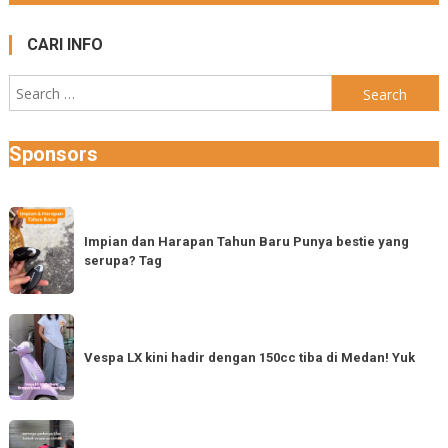
CARI INFO
Search
for:
Sponsors
Impian
dan
Impian dan Harapan Tahun Baru Punya bestie yang
serupa? Tag
Harapan
Tahun
Baru
Vespa
Punya
LX
Vespa LX kini hadir dengan 150cc tiba di Medan! Yuk
bestie
kini
yang
hadir
serupa?
dengan
Semoga
Tag
150cc