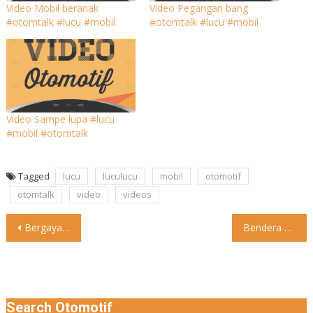
Video Mobil beranak
Video Pegangan bang
#otomtalk #lucu #mobil
#otomtalk #lucu #mobil
Video Sampe lupa #lucu
#mobil #otomtalk
Tagged
lucu
luculucu
mobil
otomotif
otomtalk
video
videos
Post
Bergaya Mewah, Begini Isi Garasi Kepala Dinkes Lampung Kepala Dinas
Bendera Merah Putih Naik Podium Moto2 Amerika 2023 Pebalap Pertamina
navigation
Search Otomotif