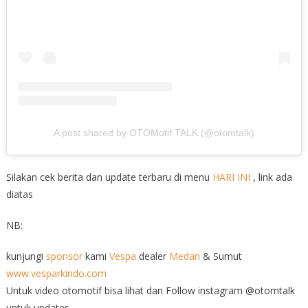
A post shared by OTOMotif TALK (@otomtalk)
Silakan cek berita dan update terbaru di menu
HARI INI
, link ada
diatas
NB:
kunjungi
sponsor
kami
Vespa
dealer
Medan
& Sumut
www.vesparkindo.com
Untuk video otomotif bisa lihat dan Follow instagram @otomtalk
untuk updates