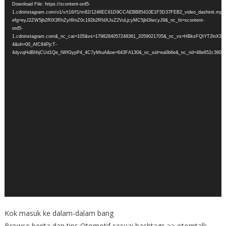
Download File: https://scontent-ord5-
1.cdninstagram.com/o1/v/t16/f1/m82/1246EC61D9CCAEBB85410E1F5D37FEB2_video_dashinit.mp4
efg=eyJ2ZW5jb2RlX3RhZyI6InZ0c192b2RfdXJsZ2VuLjcyMC5jbGlwcyJ9&_nc_ht=scontent-
ord5-
1.cdninstagram.com&_nc_cat=105&vs=1798284057248361_2059021705&_nc_vs=HBksFQIY
4&oh=00_AfC84PjcT-
4dyvqHdBIihjCUd1Qe_IWfGypP4_4C7yMtuA&oe=643FA130&_nc_sid=ea0b6e&_nc_rid=48e652c360&
Kok masuk ke dalam-dalam bang
Browse berita dan tips Otomotif sesuai hashtags >> otomtalk