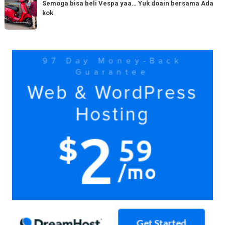
bisa
Semoga bisa beli Vespa yaa… Yuk doain bersama Ada
tiba
kok
beli
di
Vespa
Medan!
yaa…
Yuk
Yuk
doain
bersama
Ada
kok