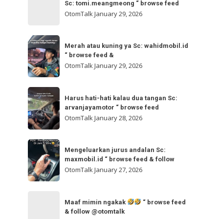
bisa
Sc: tomi.meangmeong “ browse feed
“
gladibersih,
OtomTalk
January 29, 2026
browse
tinggal
feed
otw
Merah
&
🌬
Merah atau kuning ya Sc: wahidmobil.id
atau
follow
“ browse feed &
🌬
kuning
OtomTalk
January 29, 2026
Sc:
ya
tomi.meangmeong
Sc:
Harus
“
wahidmobil.id
Harus hati-hati kalau dua tangan Sc:
hati-
browse
arvanjayamotor “ browse feed
“
hati
feed
OtomTalk
January 28, 2026
browse
kalau
feed
dua
Mengeluarkan
&
tangan
Mengeluarkan jurus andalan Sc:
jurus
maxmobil.id “ browse feed & follow
Sc:
andalan
OtomTalk
January 27, 2026
arvanjayamotor
Sc:
“
maxmobil.id
Maaf
browse
“
Maaf mimin ngakak
“ browse feed
mimin
feed
& follow @otomtalk
browse