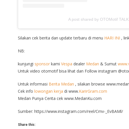
A post shared by OTOMotif TALK
Silakan cek berita dan update terbaru di menu
HARI INI
, lin
NB:
kunjungi
sponsor
kami
Vespa
dealer
Medan
& Sumut
www.v
Untuk video otomotif bisa lihat dan Follow instagram @ot
Untuk informasi
Berita Medan
, silakan browse www.medan
Cek info
lowongan kerja
di www.
KarirGram.com
Medan Punya Cerita cek www.MedanKu.com
Sumber: https://www.instagram.com/reel/Cmv-_EvBAMl/
Share this: