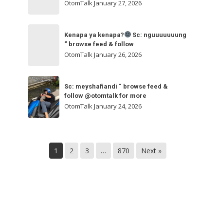
ngakak
OtomTalk
January 27, 2026
feed
&
Kenapa
follow
“
Kenapa ya kenapa?
Sc: nguuuuuuung
ya
“ browse feed & follow
browse
kenapa?
OtomTalk
January 26, 2026
feed
&
Sc:
Sc:
follow
nguuuuuuung
Sc: meyshafiandi “ browse feed &
meyshafiandi
@otomtalk
follow @otomtalk for more
“
“
OtomTalk
January 24, 2026
browse
browse
feed
feed
&
&
follow
1
2
3
…
870
Next »
follow
@otomtalk
for
more