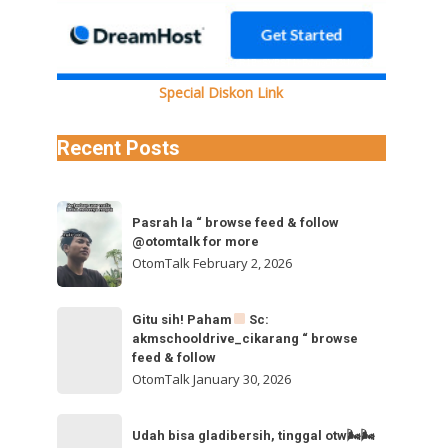
IxMzNBQV92aWRlb19kYXNoaW5pdC5tcDQVAALIAQAVABgkR1BnSVBST1hPdmg0R3UwQkFEX0pQSlNiRUlG
Special Diskon Link
Recent Posts
Pasrah
Pasrah la “ browse feed & follow
la
@otomtalk for more
“
OtomTalk
February 2, 2026
browse
feed
Gitu
Gitu sih! Paham
Sc:
&
akmschooldrive_cikarang “ browse
sih!
follow
feed & follow
Paham
@otomtalk
OtomTalk
January 30, 2026
for
Sc:
Udah
more
akmschooldrive_cikarang
Udah bisa gladibersih, tinggal otw🌬🌬