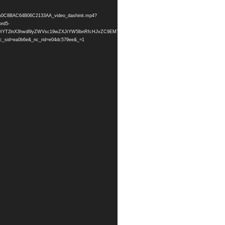
F30A0C8BAC64B06C2133AA_video_dashinit.mp4?
rd5-
=HBksFQIYT2lnX3hwdl9yZWVsc19wZXJtYW5lbnRfcHJvZC9EMTQ4NzYxNDRCRjMwQTBDOEJBQzY0QjA2Qz
sid=ea0b6e&_nc_rid=e04dc579ee&_=1