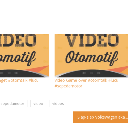
nget #otomtalk #lucu
Video Game over #otomtalk #lucu
#sepedamotor
sepedamotor
video
videos
Siap-siap Volkswagen akan Perkenalkan Sedan Listrik Baru, Apa Itu? Di