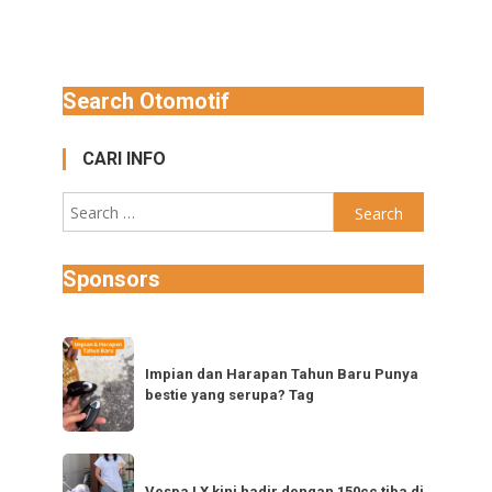
Search Otomotif
CARI INFO
Search
for:
Sponsors
Impian
dan
Impian dan Harapan Tahun Baru Punya
bestie yang serupa? Tag
Harapan
Tahun
Baru
Vespa
Punya
Vespa LX kini hadir dengan 150cc tiba di