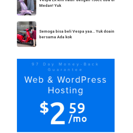
LX
bestie
Medan! Yuk
kini
yang
hadir
serupa?
dengan
Semoga
Tag
150cc
bisa
Semoga bisa beli Vespa yaa… Yuk doain
tiba
bersama Ada kok
beli
di
Vespa
Medan!
yaa…
Yuk
Yuk
doain
bersama
Ada
kok