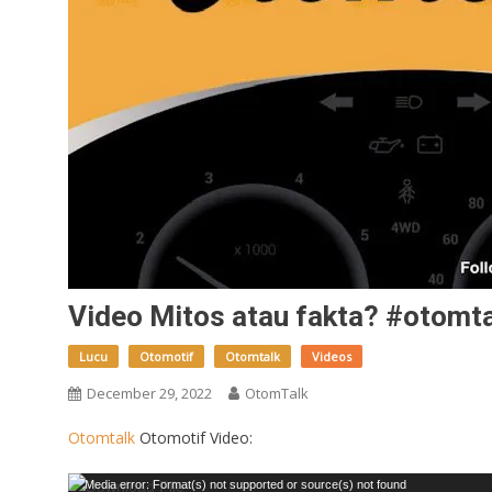
Video Mitos atau fakta? #otomt
Lucu
Otomotif
Otomtalk
Videos
December 29, 2022
OtomTalk
Otomtalk
Otomotif Video:
Video
Media error: Format(s) not supported or source(s) not found