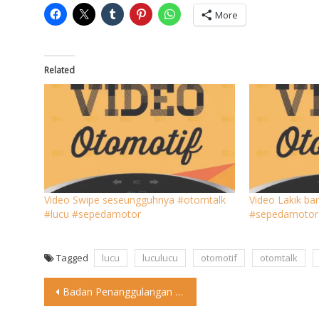
More
Related
Video Swipe seseungguhnya #otomtalk
Video Lakik ba
#lucu #sepedamotor
#sepedamotor
Tagged
lucu
luculucu
otomotif
otomtalk
Post
Badan Penanggulangan Bencana Daerah (BPBD) DKI Jakarta telah mengeluarkan peringatan
navigation