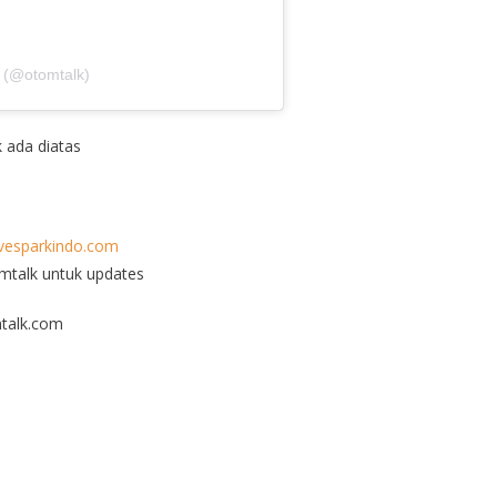
 (@otomtalk)
k ada diatas
esparkindo.com
omtalk untuk updates
talk.com