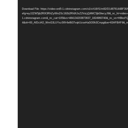
Player
Download File: https://video-ord5-1.cdninstagram.com/o1/v/t16/f1/m82/D14876144B
efg=eyJ2ZW5jb2RlX3RhZyI6InZ0c192b2RfdXJsZ2VuLjQ4MC5jbGlwcyJ9&_nc_ht=video-o
1.cdninstagram.com&_nc_cat=105&vs=484134203873637_1824960740&_nc_vs
4&oh=00_AfDciAO_WmG3LUYxzSf9-6el8i37vqkUzseHaGO0h3Cmpg&oe=63AFBAF9&_nc_