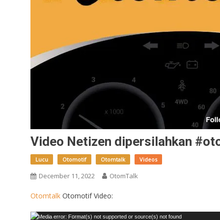
Video Netizen dipersilahkan #o
Lucu
Otomotif
Otomtalk
Videos
December 11, 2022
OtomTalk
Otomtalk
Otomotif Video:
Video
Media error: Format(s) not supported or source(s) not found