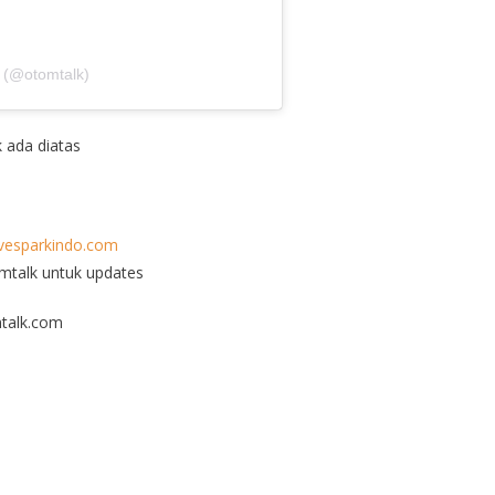
 (@otomtalk)
k ada diatas
esparkindo.com
omtalk untuk updates
talk.com