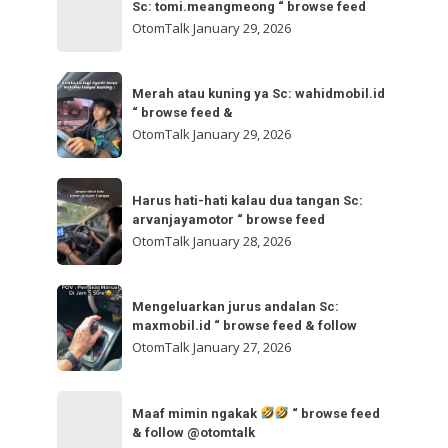
bisa
Sc: tomi.meangmeong “ browse feed
“
gladibersih,
OtomTalk
January 29, 2026
browse
tinggal
feed
otw
Merah
&
🌬
Merah atau kuning ya Sc: wahidmobil.id
atau
follow
“ browse feed &
🌬
kuning
OtomTalk
January 29, 2026
Sc:
ya
tomi.meangmeong
Sc:
Harus
“
wahidmobil.id
Harus hati-hati kalau dua tangan Sc:
hati-
browse
arvanjayamotor “ browse feed
“
hati
feed
OtomTalk
January 28, 2026
browse
kalau
feed
dua
Mengeluarkan
&
tangan
Mengeluarkan jurus andalan Sc:
jurus
maxmobil.id “ browse feed & follow
Sc:
andalan
OtomTalk
January 27, 2026
arvanjayamotor
Sc:
“
maxmobil.id
Maaf
browse
“
Maaf mimin ngakak
“ browse feed
mimin
feed
& follow @otomtalk
browse