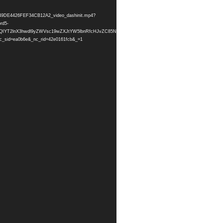
6A649DE4426FEF34CB12A2_video_dashinit.mp4?
rd5-
s=HBksFQIYT2lnX3hwdl9yZWVsc19wZXJtYW5lbnRfcHJvZC85NjQzQjNENzdGNkE2NDlERTQ0MjZGRUY
sid=ea0b6e&_nc_rid=42e0161fcb&_=1