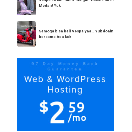
LX
bestie
Medan! Yuk
kini
yang
hadir
serupa?
dengan
Semoga
Tag
150cc
bisa
Semoga bisa beli Vespa yaa… Yuk doain
tiba
bersama Ada kok
beli
di
Vespa
Medan!
yaa…
Yuk
Yuk
doain
bersama
Ada
kok