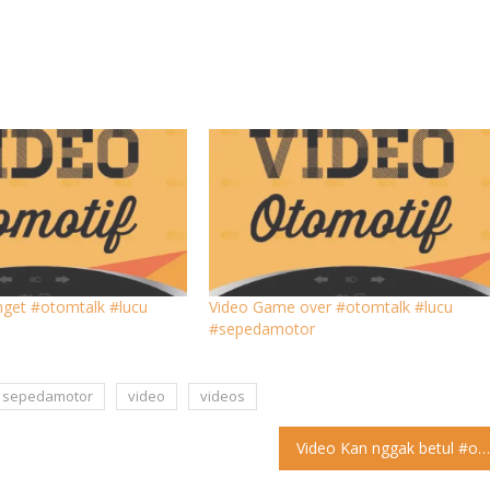
nget #otomtalk #lucu
Video Game over #otomtalk #lucu
#sepedamotor
sepedamotor
video
videos
Video Kan nggak betul #otomtalk #lucu #sepedamotor