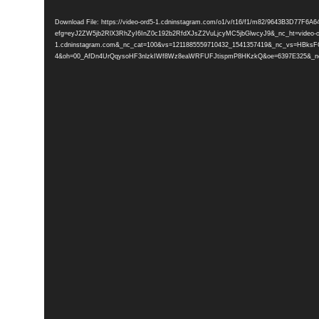
Player
Download File: https://video-ord5-1.cdninstagram.com/o1/v/t16/f1/m82/9643B3D77F
efg=eyJ2ZW5jb2RlX3RhZyI6InZ0c192b2RfdXJsZ2VuLjcyMC5jbGlwcyJ9&_nc_ht=video-o
1.cdninstagram.com&_nc_cat=100&vs=1211885559710432_1541357419&_nc_v
4&oh=00_AfDn4UrQqysoHF3nlzkIWf8Wz8eaWRFUFJtispmP8HKzkQ&oe=6397E325&_nc_