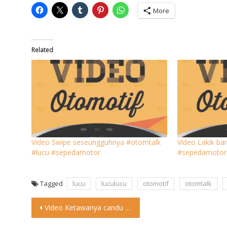
More
Related
Video Swipe seseungguhnya #otomtalk
Video Lakik ba
#lucu #sepedamotor
#sepedamotor
Tagged
lucu
luculucu
otomotif
otomtalk
Post
Video Ketawanya candu kali #otontalk #lucu #sepedamotor
navigation