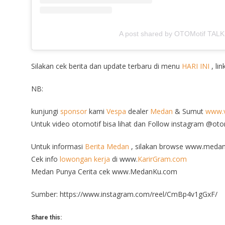
A post shared by OTOMotif TALK
Silakan cek berita dan update terbaru di menu
HARI INI
, lin
NB:
kunjungi
sponsor
kami
Vespa
dealer
Medan
& Sumut
www.v
Untuk video otomotif bisa lihat dan Follow instagram @ot
Untuk informasi
Berita Medan
, silakan browse www.medan
Cek info
lowongan kerja
di www.
KarirGram.com
Medan Punya Cerita cek www.MedanKu.com
Sumber: https://www.instagram.com/reel/CmBp4v1gGxF/
Share this: