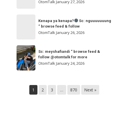
ngakak
OtomTalk
January 27, 2026
feed
&
Kenapa
follow
“
Kenapa ya kenapa?
Sc: nguuuuuuung
ya
“ browse feed & follow
browse
kenapa?
OtomTalk
January 26, 2026
feed
&
Sc:
Sc:
follow
nguuuuuuung
Sc: meyshafiandi “ browse feed &
meyshafiandi
@otomtalk
follow @otomtalk for more
“
“
OtomTalk
January 24, 2026
browse
browse
feed
feed
&
&
follow
1
2
3
…
870
Next »
follow
@otomtalk
for
more