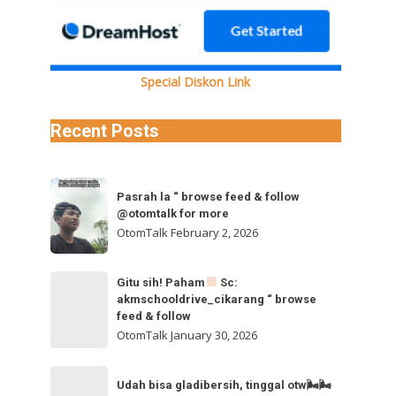
zNENCMTJBMl92aWRlb19kYXNoaW5pdC5tcDQVAALIAQAVABgkR0dNWUNSTlhpQVhxNmo4RUFJbGxEYkFyV
Special Diskon Link
Recent Posts
Pasrah
Pasrah la “ browse feed & follow
la
@otomtalk for more
“
OtomTalk
February 2, 2026
browse
feed
Gitu
Gitu sih! Paham
Sc:
&
akmschooldrive_cikarang “ browse
sih!
follow
feed & follow
Paham
@otomtalk
OtomTalk
January 30, 2026
for
Sc:
Udah
more
akmschooldrive_cikarang
Udah bisa gladibersih, tinggal otw🌬🌬