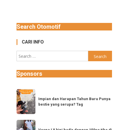
Search Otomotif
CARI INFO
Search
for:
Sponsors
Impian
dan
Impian dan Harapan Tahun Baru Punya
bestie yang serupa? Tag
Harapan
Tahun
Baru
Vespa
Punya
Vespa LX kini hadir dengan 150cc tiba di