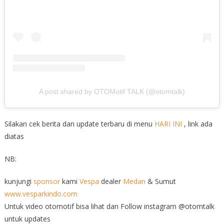
A post shared by OTOMotif TALK (@otomtalk)
Silakan cek berita dan update terbaru di menu
HARI INI
, link ada
diatas
NB:
kunjungi
sponsor
kami
Vespa
dealer
Medan
& Sumut
www.vesparkindo.com
Untuk video otomotif bisa lihat dan Follow instagram @otomtalk
untuk updates