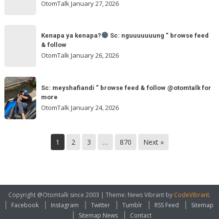
ngakak
OtomTalk
January 27, 2026
feed
&
Kenapa
follow
“
Kenapa ya kenapa?
Sc: nguuuuuuung “ browse feed
ya
& follow
browse
kenapa?
OtomTalk
January 26, 2026
feed
&
Sc:
Sc:
follow
nguuuuuuung
Sc: meyshafiandi “ browse feed & follow @otomtalk for
meyshafiandi
@otomtalk
more
“
“
OtomTalk
January 24, 2026
browse
browse
feed
feed
&
&
1
2
3
…
870
Next »
follow
follow
@otomtalk
for
more
Copyright @Otomtalk since 2003
|
Theme: News Vibrant by
CodeVibrant
.
Facebook
Instagram
Twitter
Tumblr
RSS Feed
Sitemap
Sitemap News
Contact