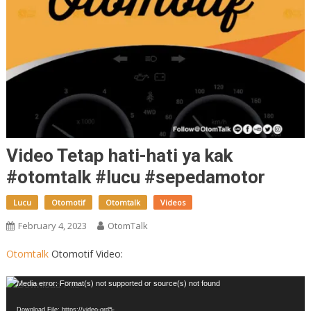
Video Tetap hati-hati ya kak
#otomtalk #lucu #sepedamotor
Lucu
Otomotif
Otomtalk
Videos
February 4, 2023
OtomTalk
Otomtalk
Otomotif Video:
Video
Media error: Format(s) not supported or source(s) not found
Player
Download File: https://video-ord5-