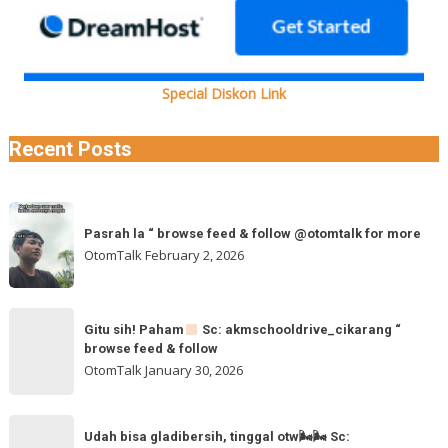
Special Diskon Link
Recent Posts
Pasrah
Pasrah la “ browse feed & follow @otomtalk for more
la
OtomTalk
February 2, 2026
“
browse
feed
Gitu
&
Gitu sih! Paham
Sc: akmschooldrive_cikarang “
sih!
browse feed & follow
follow
Paham
OtomTalk
January 30, 2026
@otomtalk
for
Sc:
Udah
more
akmschooldrive_cikarang
Udah bisa gladibersih, tinggal otw🌬🌬 Sc: