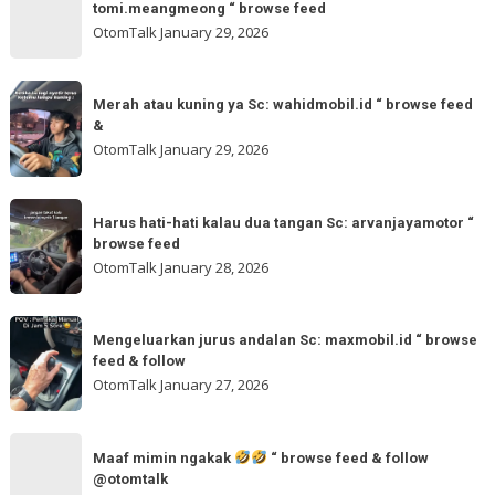
bisa
tomi.meangmeong “ browse feed
“
gladibersih,
OtomTalk
January 29, 2026
browse
tinggal
feed
otw
Merah
&
🌬
Merah atau kuning ya Sc: wahidmobil.id “ browse feed
atau
follow
&
🌬
kuning
OtomTalk
January 29, 2026
Sc:
ya
tomi.meangmeong
Sc:
Harus
“
wahidmobil.id
Harus hati-hati kalau dua tangan Sc: arvanjayamotor “
hati-
browse
browse feed
“
hati
feed
OtomTalk
January 28, 2026
browse
kalau
feed
dua
Mengeluarkan
&
tangan
Mengeluarkan jurus andalan Sc: maxmobil.id “ browse
jurus
feed & follow
Sc:
andalan
OtomTalk
January 27, 2026
arvanjayamotor
Sc:
“
maxmobil.id
Maaf
browse
“
Maaf mimin ngakak
“ browse feed & follow
mimin
feed
@otomtalk
browse