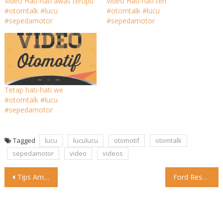
Video Hati-hati awas tertipu
Video Hati-hati teh️
#otomtalk #lucu
#otomtalk #lucu
#sepedamotor
#sepedamotor
Tetap hati-hati we
#otomtalk #lucu
#sepedamotor
Tagged
lucu
luculucu
otomotif
otomtalk
sepedamotor
video
videos
Post
Tips Aman Parkir Mobil di Hotel Insiden kehilangan mobil bisa
Ford Resmi Umumkan Kembali ke F1, Mulai Mengaspal 2026 Pabrikan
navigation