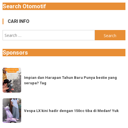
Search Otomotif
CARI INFO
Search
for:
Sponsors
Impian
dan
Impian dan Harapan Tahun Baru Punya bestie yang
serupa? Tag
Harapan
Tahun
Baru
Vespa
Punya
LX
Vespa LX kini hadir dengan 150cc tiba di Medan! Yuk
bestie
kini
yang
hadir
serupa?