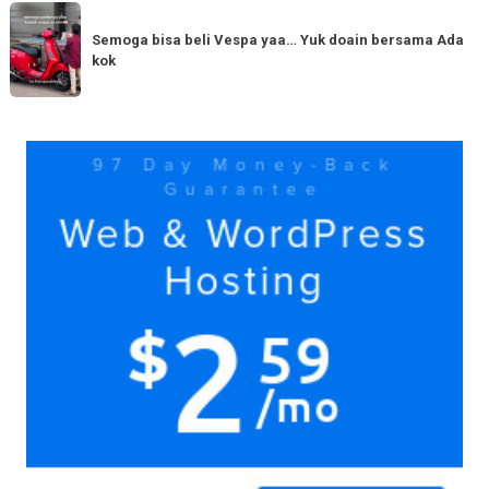
dengan
Semoga
Tag
150cc
bisa
Semoga bisa beli Vespa yaa… Yuk doain bersama Ada
tiba
kok
beli
di
Vespa
Medan!
yaa…
Yuk
Yuk
doain
bersama
Ada
kok