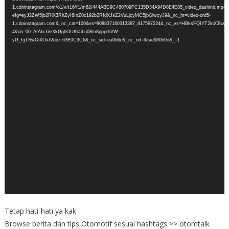
1.cdninstagram.com/o1/v/t16/f1/m82/444ABD9C480709FC135D34A94D8E4E85_video_dashinit.mp4?
efg=eyJ2ZW5jb2RlX3RhZyI6InZ0c192b2RfdXJsZ2VuLjcyMC5jbGlwcyJ9&_nc_ht=video-ord5-
1.cdninstagram.com&_nc_cat=100&vs=908837160313387_817597224&_nc_vs=HBksFQIYT
4&oh=00_AfAhc6leXkGg6OUKk5Ln08m8pppthVW-
yG_fgTSwCiXOxA&oe=63E0C9C6&_nc_sid=ea0b6e&_nc_rid=9eae980b9e&_=1
Tetap hati-hati ya kak
Browse berita dan tips Otomotif sesuai hashtags >> otomtalk