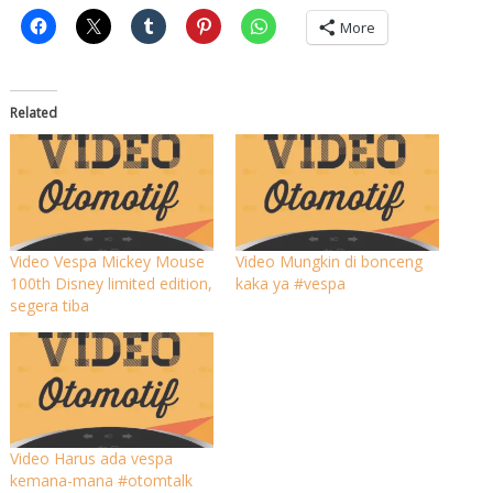
More
Related
Video Vespa Mickey Mouse
Video Mungkin di bonceng
100th Disney limited edition,
kaka ya #vespa
segera tiba
Video Harus ada vespa
kemana-mana #otomtalk