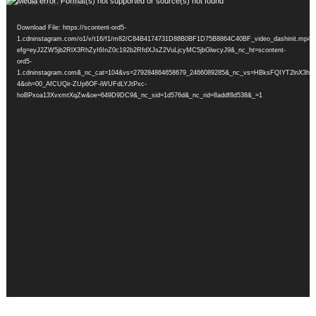
Video
Media error: Format(s) not supported or source(s) not found
Player
Download File: https://scontent-ord5-
1.cdninstagram.com/o1/v/t16/f1/m82/C84B4174731D88B0BF1D75B8864C40BF_video_dashinit.mp4?
efg=eyJ2ZW5jb2RlX3RhZyI6InZ0c192b2RfdXJsZ2VuLjcyMC5jbGlwcyJ9&_nc_ht=scontent-
ord5-
1.cdninstagram.com&_nc_cat=104&vs=279284864658679_2466089285&_nc_vs=HBksFQIYT
4&oh=00_AfCUQir-ZUp6OF-iWUFdLYJtPxc-
hoBPxoa13XvxmtXqZw&oe=649D9DC9&_nc_sid=1d576d&_nc_rid=8addf8d538&_=1