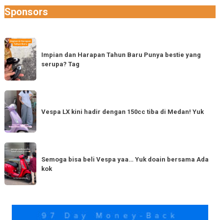
Sponsors
Impian
dan
Impian dan Harapan Tahun Baru Punya bestie yang
serupa? Tag
Harapan
Tahun
Baru
Vespa
Punya
LX
Vespa LX kini hadir dengan 150cc tiba di Medan! Yuk
bestie
kini
yang
hadir
serupa?
dengan
Semoga
Tag
150cc
bisa
Semoga bisa beli Vespa yaa… Yuk doain bersama Ada
tiba
kok
beli
di
Vespa
Medan!
yaa…
Yuk
Yuk
doain