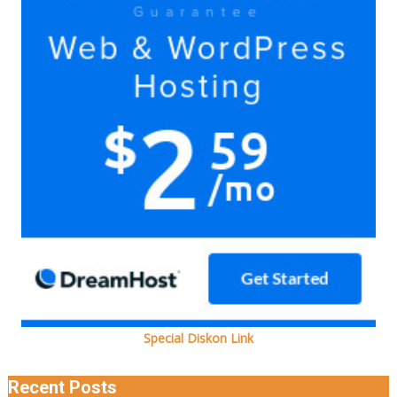
bersama
Ada
kok
Special Diskon Link
Recent Posts