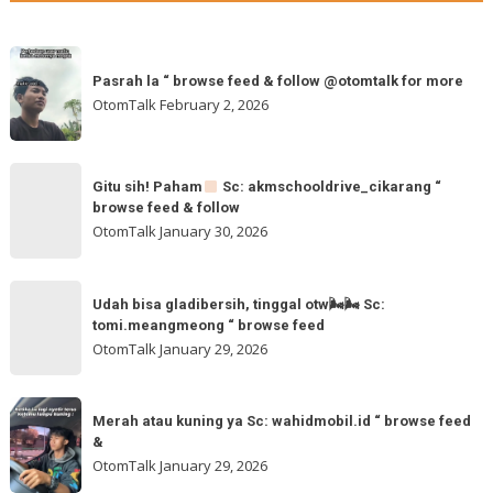
Pasrah
Pasrah la “ browse feed & follow @otomtalk for more
la
OtomTalk
February 2, 2026
“
browse
feed
Gitu
&
Gitu sih! Paham
Sc: akmschooldrive_cikarang “
sih!
browse feed & follow
follow
Paham
OtomTalk
January 30, 2026
@otomtalk
for
Sc:
Udah
more
akmschooldrive_cikarang
Udah bisa gladibersih, tinggal otw🌬🌬 Sc:
bisa
tomi.meangmeong “ browse feed
“
gladibersih,
OtomTalk
January 29, 2026
browse
tinggal
feed
otw
Merah
&
🌬
Merah atau kuning ya Sc: wahidmobil.id “ browse feed
atau
follow
&
🌬
kuning
OtomTalk
January 29, 2026
Sc:
ya