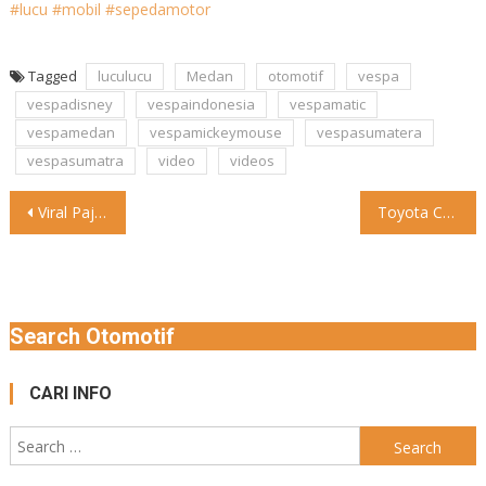
#lucu #mobil #sepedamotor
Tagged
luculucu
Medan
otomotif
vespa
vespadisney
vespaindonesia
vespamatic
vespamedan
vespamickeymouse
vespasumatera
vespasumatra
video
videos
Post
Viral Pajero Sport Berstrobo Ketemu Calya Lane Hogger Pemobil pelat
Toyota Century SUV Bakal Rilis Akhir Tahun Ini, Lihat Bocoran
navigation
Search Otomotif
CARI INFO
Search
for: