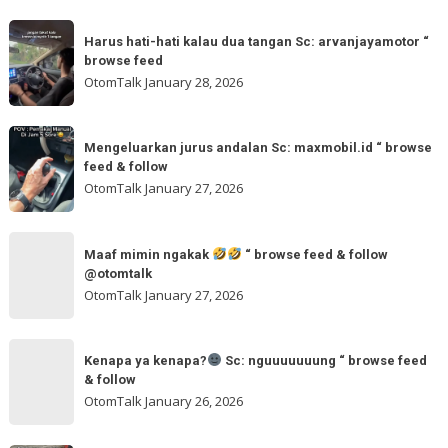
tomi.meangmeong
Sc:
Harus
“
wahidmobil.id
Harus hati-hati kalau dua tangan Sc: arvanjayamotor “
hati-
browse
browse feed
“
hati
feed
OtomTalk
January 28, 2026
browse
kalau
feed
dua
Mengeluarkan
&
tangan
Mengeluarkan jurus andalan Sc: maxmobil.id “ browse
jurus
feed & follow
Sc:
andalan
OtomTalk
January 27, 2026
arvanjayamotor
Sc:
“
maxmobil.id
Maaf
browse
“
Maaf mimin ngakak
“ browse feed & follow
mimin
feed
@otomtalk
browse
ngakak
OtomTalk
January 27, 2026
feed
&
Kenapa
follow
“
Kenapa ya kenapa?
Sc: nguuuuuuung “ browse feed
ya
& follow
browse
kenapa?
OtomTalk
January 26, 2026
feed
&
Sc: