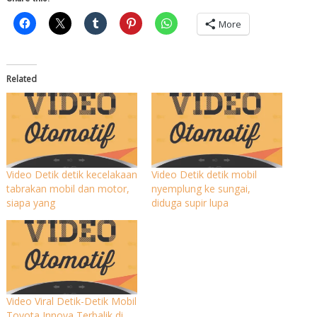
More
Related
Video Detik detik kecelakaan
Video Detik detik mobil
tabrakan mobil dan motor,
nyemplung ke sungai,
siapa yang
diduga supir lupa
Video Viral Detik-Detik Mobil
Toyota Innova Terbalik di