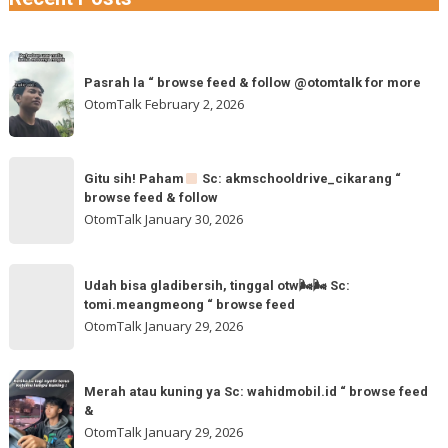
Pasrah
Pasrah la “ browse feed & follow @otomtalk for more
la
OtomTalk
February 2, 2026
“
browse
feed
Gitu
&
Gitu sih! Paham
Sc: akmschooldrive_cikarang “
sih!
browse feed & follow
follow
Paham
OtomTalk
January 30, 2026
@otomtalk
for
Sc:
Udah
more
akmschooldrive_cikarang
Udah bisa gladibersih, tinggal otw🌬🌬 Sc:
bisa
tomi.meangmeong “ browse feed
“
gladibersih,
OtomTalk
January 29, 2026
browse
tinggal
feed
otw
Merah
&
🌬
Merah atau kuning ya Sc: wahidmobil.id “ browse feed
atau
follow
&
🌬
kuning
OtomTalk
January 29, 2026
Sc: