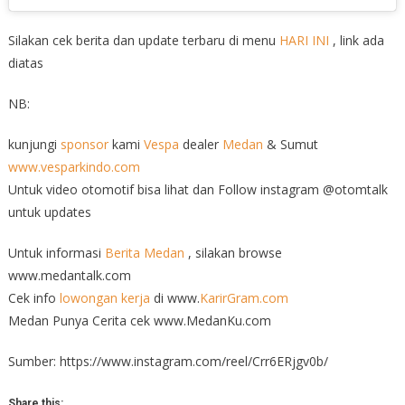
Silakan cek berita dan update terbaru di menu
HARI INI
, link ada
diatas
NB:
kunjungi
sponsor
kami
Vespa
dealer
Medan
& Sumut
www.vesparkindo.com
Untuk video otomotif bisa lihat dan Follow instagram @otomtalk
untuk updates
Untuk informasi
Berita Medan
, silakan browse
www.medantalk.com
Cek info
lowongan kerja
di www.
KarirGram.com
Medan Punya Cerita cek www.MedanKu.com
Sumber: https://www.instagram.com/reel/Crr6ERjgv0b/
Share this: