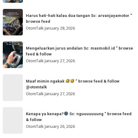
ya
tomi.meangmeong
Sc:
Harus
“
wahidmobil.id
Harus hati-hati kalau dua tangan Sc: arvanjayamotor “
hati-
browse
browse feed
“
hati
feed
OtomTalk
January 28, 2026
browse
kalau
feed
dua
Mengeluarkan
&
tangan
Mengeluarkan jurus andalan Sc: maxmobil.id “ browse
jurus
feed & follow
Sc:
andalan
OtomTalk
January 27, 2026
arvanjayamotor
Sc:
“
maxmobil.id
Maaf
browse
“
Maaf mimin ngakak
“ browse feed & follow
mimin
feed
@otomtalk
browse
ngakak
OtomTalk
January 27, 2026
feed
&
Kenapa
follow
“
Kenapa ya kenapa?
Sc: nguuuuuuung “ browse feed
ya
& follow
browse
kenapa?
OtomTalk
January 26, 2026
feed
&