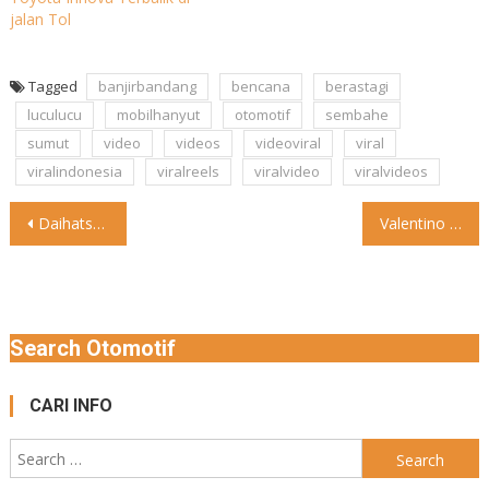
jalan Tol
Tagged
banjirbandang
bencana
berastagi
luculucu
mobilhanyut
otomotif
sembahe
sumut
video
videos
videoviral
viral
viralindonesia
viralreels
viralvideo
viralvideos
Post
Daihatsu Manipulasi Uji Tabrak Mobil Toyota, Akio Toyoda Bilang Begini
Valentino Rossi Dikontrak Yamaha Lagi Jasa Valentino Rossi nampaknya masih
navigation
Search Otomotif
CARI INFO
Search
for: