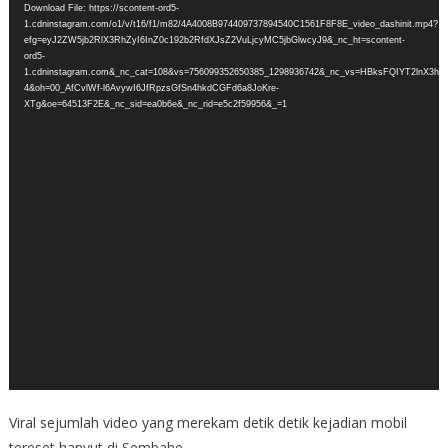
Download File: https://scontent-ord5-
1.cdninstagram.com/o1/v/t16/f1/m82/4A4008B974409737894540C1561F8F8E_video_dashinit.mp4?
efg=eyJ2ZW5jb2RlX3RhZyI6InZ0c192b2RfdXJsZ2VuLjcyMC5jbGlwcyJ9&_nc_ht=scontent-
ord5-
1.cdninstagram.com&_nc_cat=108&vs=756099352650385_1298936742&_nc_vs=HBksFQIY
4&oh=00_AfCvlWf-l6AvywI6JfRpzsGfSn4hkdCGFd6a8JoKre-
XTg&oe=64513F2E&_nc_sid=ea0b6e&_nc_rid=e5c2f59956&_=1
Viral sejumlah video yang merekam detik detik kejadian mobil
tereset hanyut di Sembahe