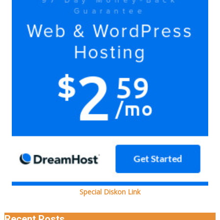
doain
bersama
Ada
kok
Special Diskon Link
Recent Posts