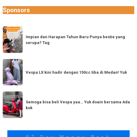
Sponsors
Impian
dan
Impian dan Harapan Tahun Baru Punya bestie yang
serupa? Tag
Harapan
Tahun
Baru
Vespa
Punya
LX
Vespa LX kini hadir dengan 150cc tiba di Medan! Yuk
bestie
kini
yang
hadir
serupa?
dengan
Semoga
Tag
150cc
bisa
Semoga bisa beli Vespa yaa… Yuk doain bersama Ada
tiba
kok
beli
di
Vespa
Medan!
yaa…
Yuk
Yuk