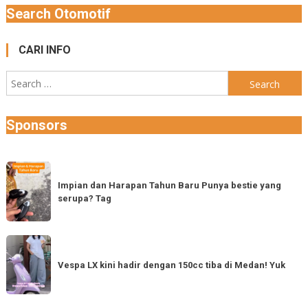
Search Otomotif
CARI INFO
Search
for:
Sponsors
Impian
dan
Impian dan Harapan Tahun Baru Punya bestie yang
serupa? Tag
Harapan
Tahun
Baru
Vespa
Punya
LX
Vespa LX kini hadir dengan 150cc tiba di Medan! Yuk
bestie
kini
yang
hadir
serupa?