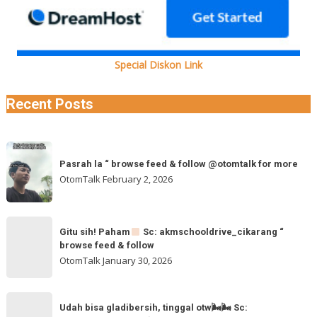
Special Diskon Link
Recent Posts
Pasrah
Pasrah la “ browse feed & follow @otomtalk for more
la
OtomTalk
February 2, 2026
“
browse
feed
Gitu
&
Gitu sih! Paham
Sc: akmschooldrive_cikarang “
sih!
browse feed & follow
follow
Paham
OtomTalk
January 30, 2026
@otomtalk
for
Sc:
Udah
more
akmschooldrive_cikarang
Udah bisa gladibersih, tinggal otw🌬🌬 Sc:
bisa