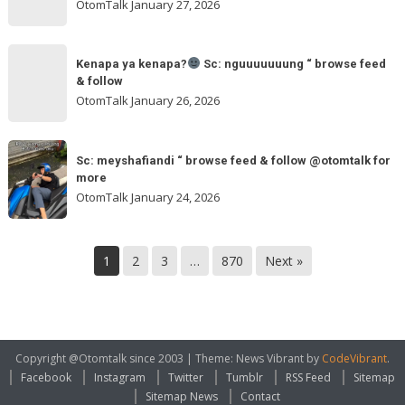
ngakak
OtomTalk
January 27, 2026
feed
&
Kenapa
follow
“
Kenapa ya kenapa?
Sc: nguuuuuuung “ browse feed
ya
& follow
browse
kenapa?
OtomTalk
January 26, 2026
feed
&
Sc:
Sc:
follow
nguuuuuuung
Sc: meyshafiandi “ browse feed & follow @otomtalk for
meyshafiandi
@otomtalk
more
“
“
OtomTalk
January 24, 2026
browse
browse
feed
feed
&
&
1
2
3
…
870
Next »
follow
follow
@otomtalk
for
more
Copyright @Otomtalk since 2003
|
Theme: News Vibrant by
CodeVibrant
.
Facebook
Instagram
Twitter
Tumblr
RSS Feed
Sitemap
Sitemap News
Contact