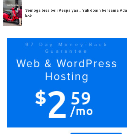
dengan
Semoga
Tag
150cc
bisa
Semoga bisa beli Vespa yaa… Yuk doain bersama Ada
tiba
kok
beli
di
Vespa
Medan!
yaa…
Yuk
Yuk
doain
bersama
Ada
kok