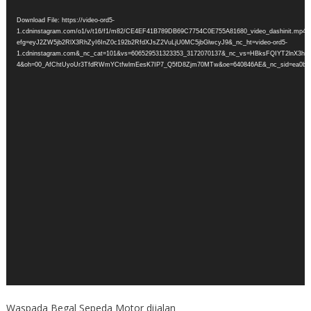
Player
Download File: https://video-ord5-
1.cdninstagram.com/o1/v/t16/f1/m82/CE4EF41B789DB69C7754C0E755A81680_video_dashinit.mp4?
efg=eyJ2ZW5jb2RlX3RhZyI6InZ0c192b2RfdXJsZ2VuLjU0MC5jbGlwcyJ9&_nc_ht=video-ord5-
1.cdninstagram.com&_nc_cat=101&vs=606529531323353_3172070137&_nc_vs=HBksFQIYT
4&oh=00_AfChtUyoUr3TfdRWmYCtfwlmEesK7IP7_Q5fD8Zjm70MTw&oe=640846AE&_nc_sid=ea0b6e&
Waspada Begal Sepeda Motor dijalan