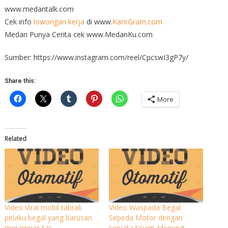
www.medantalk.com
Cek info
lowongan kerja
di www.
KarirGram.com
Medan Punya Cerita cek www.MedanKu.com
Sumber: https://www.instagram.com/reel/CpcswI3gP7y/
Share this:
More
Related
Video Viral mobil tabrak
Video Waspada Begal
pelaku begal yang barusan
Sepeda Motor dengan
merampas tas
senjata tajam Menurut