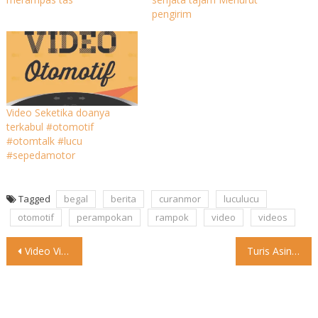
pengirim
Video Seketika doanya
terkabul #otomotif
#otomtalk #lucu
#sepedamotor
Tagged
begal
berita
curanmor
luculucu
otomotif
perampokan
rampok
video
videos
Post
Video Viral rombongan Rubicon naik gunung, mungkin karena mobil gede,
Turis Asing di Bali Pakai Nopol Rusia-Nggak Pakai Helm, Polisi
navigation