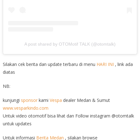
A post shared by OTOMotif TALK (@otomtalk)
Silakan cek berita dan update terbaru di menu
HARI INI
, link ada
diatas
NB:
kunjungi
sponsor
kami
Vespa
dealer Medan & Sumut
www.vesparkindo.com
Untuk video otomotif bisa lihat dan Follow instagram @otomtalk
untuk updates
Untuk informasi
Berita Medan
, silakan browse