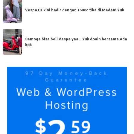
Vespa
Punya
LX
Vespa LX kini hadir dengan 150cc tiba di Medan! Yuk
bestie
kini
yang
hadir
serupa?
dengan
Semoga
Tag
150cc
bisa
Semoga bisa beli Vespa yaa… Yuk doain bersama Ada
tiba
kok
beli
di
Vespa
Medan!
yaa…
Yuk
Yuk
doain
bersama
Ada
kok