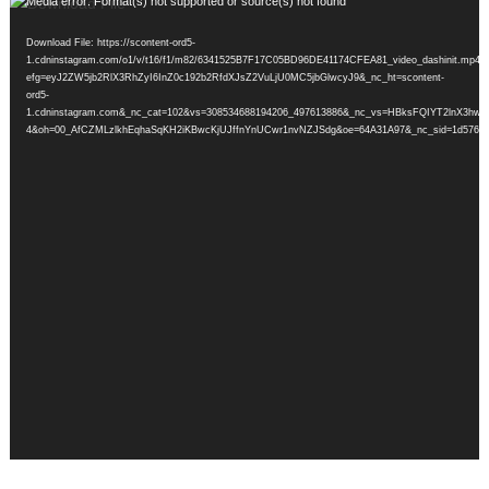
Video
Media error: Format(s) not supported or source(s) not found
Player
Download File: https://scontent-ord5-
1.cdninstagram.com/o1/v/t16/f1/m82/6341525B7F17C05BD96DE41174CFEA81_video_dashinit.mp4?
efg=eyJ2ZW5jb2RlX3RhZyI6InZ0c192b2RfdXJsZ2VuLjU0MC5jbGlwcyJ9&_nc_ht=scontent-
ord5-
1.cdninstagram.com&_nc_cat=102&vs=308534688194206_497613886&_nc_vs=HBksFQIYT2
4&oh=00_AfCZMLzlkhEqhaSqKH2iKBwcKjUJffnYnUCwr1nvNZJSdg&oe=64A31A97&_nc_sid=1d576d&