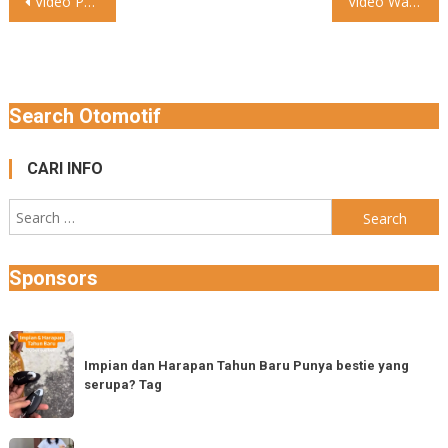
Post
Video Pertamina dex #otomtalk #lucu #sepedamotor
Video Waspada Pencurian Sepeda Motor Menurut pengirim video: “Sepeda Motor
navigation
Search Otomotif
CARI INFO
Search
for:
Sponsors
Impian
dan
Impian dan Harapan Tahun Baru Punya bestie yang
serupa? Tag
Harapan
Tahun
Baru