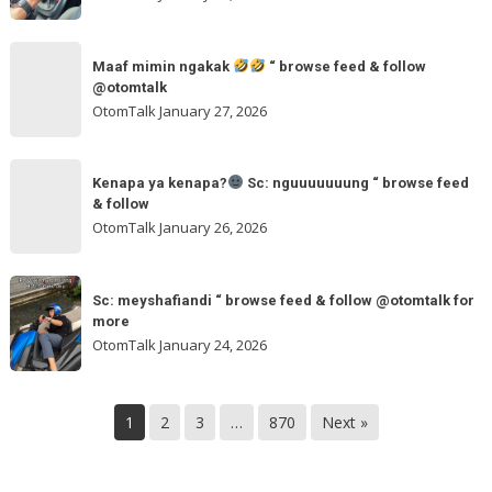
arvanjayamotor
Sc:
“
maxmobil.id
Maaf
browse
“
Maaf mimin ngakak
“ browse feed & follow
mimin
feed
@otomtalk
browse
ngakak
OtomTalk
January 27, 2026
feed
&
Kenapa
follow
“
Kenapa ya kenapa?
Sc: nguuuuuuung “ browse feed
ya
& follow
browse
kenapa?
OtomTalk
January 26, 2026
feed
&
Sc:
Sc:
follow
nguuuuuuung
Sc: meyshafiandi “ browse feed & follow @otomtalk for
meyshafiandi
@otomtalk
more
“
“
OtomTalk
January 24, 2026
browse
browse
feed
feed
&
&
1
2
3
…
870
Next »
follow
follow
@otomtalk