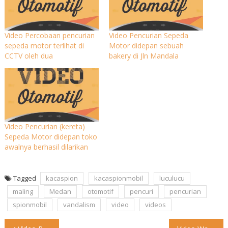
Video Percobaan pencurian
Video Pencurian Sepeda
sepeda motor terlihat di
Motor didepan sebuah
CCTV oleh dua
bakery di Jln Mandala
Video Pencurian (kereta)
Sepeda Motor didepan toko
awalnya berhasil dilarikan
Tagged
kacaspion
kacaspionmobil
luculucu
maling
Medan
otomotif
pencuri
pencurian
spionmobil
vandalism
video
videos