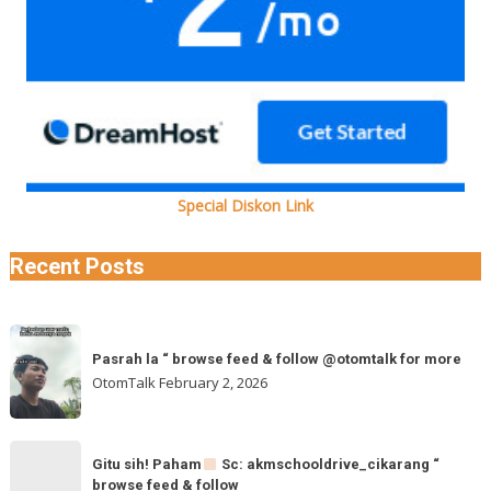
Special Diskon Link
Recent Posts
Pasrah
Pasrah la “ browse feed & follow @otomtalk for more
la
OtomTalk
February 2, 2026
“
browse
feed
Gitu
&
Gitu sih! Paham
Sc: akmschooldrive_cikarang “
sih!
browse feed & follow