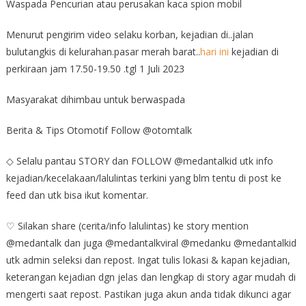
Waspada Pencurian atau perusakan kaca spion mobil
Menurut pengirim video selaku korban, kejadian di..jalan
bulutangkis di kelurahan.pasar merah barat..
hari ini
kejadian di
perkiraan jam 17.50-19.50 .tgl 1 Juli 2023
Masyarakat dihimbau untuk berwaspada
Berita & Tips Otomotif Follow @otomtalk
◇ Selalu pantau STORY dan FOLLOW @medantalkid utk info
kejadian/kecelakaan/lalulintas terkini yang blm tentu di post ke
feed dan utk bisa ikut komentar.
♡ Silakan share (cerita/info lalulintas) ke story mention
@medantalk dan juga @medantalkviral @medanku @medantalkid
utk admin seleksi dan repost. Ingat tulis lokasi & kapan kejadian,
keterangan kejadian dgn jelas dan lengkap di story agar mudah di
mengerti saat repost. Pastikan juga akun anda tidak dikunci agar