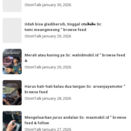
follow
Paham
OtomTalk
January 30, 2026
@otomtalk
for
Sc:
Udah
more
akmschooldrive_cikarang
Udah bisa gladibersih, tinggal otw🌬🌬 Sc:
bisa
tomi.meangmeong “ browse feed
“
gladibersih,
OtomTalk
January 29, 2026
browse
tinggal
feed
otw
Merah
&
🌬
Merah atau kuning ya Sc: wahidmobil.id “ browse feed
atau
follow
&
🌬
kuning
OtomTalk
January 29, 2026
Sc:
ya
tomi.meangmeong
Sc:
Harus
“
wahidmobil.id
Harus hati-hati kalau dua tangan Sc: arvanjayamotor “
hati-
browse
browse feed
“
hati
feed
OtomTalk
January 28, 2026
browse
kalau
feed
dua
Mengeluarkan
&
tangan
Mengeluarkan jurus andalan Sc: maxmobil.id “ browse
jurus
feed & follow
Sc:
andalan
OtomTalk
January 27, 2026