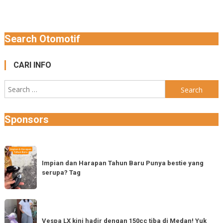
navigation
Search Otomotif
CARI INFO
Search
for:
Sponsors
Impian
dan
Impian dan Harapan Tahun Baru Punya bestie yang
serupa? Tag
Harapan
Tahun
Baru
Vespa
Punya
LX
Vespa LX kini hadir dengan 150cc tiba di Medan! Yuk