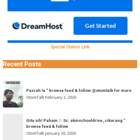
Special Diskon Link
Recent Posts
Pasrah
Pasrah la “ browse feed & follow @otomtalk for more
la
OtomTalk
February 2, 2026
“
browse
feed
Gitu
&
Gitu sih! Paham
Sc: akmschooldrive_cikarang “
sih!
browse feed & follow
follow
Paham
OtomTalk
January 30, 2026
@otomtalk