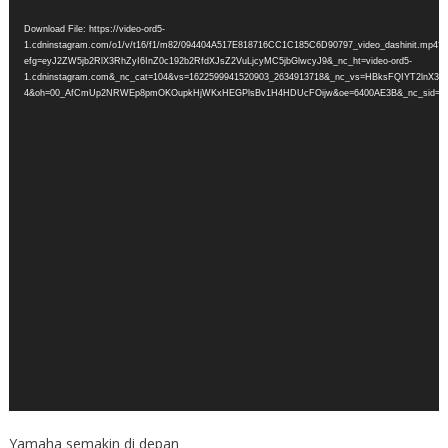
Player
Download File: https://video-ord5-
1.cdninstagram.com/o1/v/t16/f1/m82/094404A517E818716CC1C185C6D90797_video_dashinit.mp4?
efg=eyJ2ZW5jb2RlX3RhZyI6InZ0c192b2RfdXJsZ2VuLjcyMC5jbGlwcyJ9&_nc_ht=video-ord5-
1.cdninstagram.com&_nc_cat=104&vs=1622599941520903_2634913718&_nc_vs=HBksFQI
4&oh=00_AfCmUp2NRWEp8pmOKOupkHjWKxHEGPlsBv1H4HDUcFOijw&oe=6400AE3B&_nc_sid=ea0b
Yamaha semakin di depan