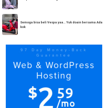
bestie
kini
yang
hadir
serupa?
dengan
Semoga
Tag
150cc
bisa
Semoga bisa beli Vespa yaa… Yuk doain bersama Ada
tiba
kok
beli
di
Vespa
Medan!
yaa…
Yuk
Yuk
doain
bersama
Ada
kok