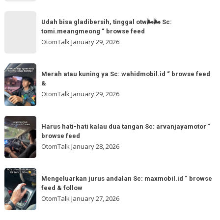
for
Sc:
Udah
more
akmschooldrive_cikarang
Udah bisa gladibersih, tinggal otw🌬🌬 Sc:
bisa
tomi.meangmeong “ browse feed
“
gladibersih,
OtomTalk
January 29, 2026
browse
tinggal
feed
otw
Merah
&
🌬
Merah atau kuning ya Sc: wahidmobil.id “ browse feed
atau
follow
&
🌬
kuning
OtomTalk
January 29, 2026
Sc:
ya
tomi.meangmeong
Sc:
Harus
“
wahidmobil.id
Harus hati-hati kalau dua tangan Sc: arvanjayamotor “
hati-
browse
browse feed
“
hati
feed
OtomTalk
January 28, 2026
browse
kalau
feed
dua
Mengeluarkan
&
tangan
Mengeluarkan jurus andalan Sc: maxmobil.id “ browse
jurus
feed & follow
Sc:
andalan
OtomTalk
January 27, 2026
arvanjayamotor
Sc:
“