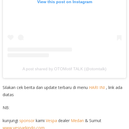
View this post on Instagram
A post shared by OTOMotif TALK (@otomtalk)
Silakan cek berita dan update terbaru di menu
HARI INI
, link ada
diatas
NB:
kunjungi
sponsor
kami
Vespa
dealer
Medan
& Sumut
www.vesparkindo.com