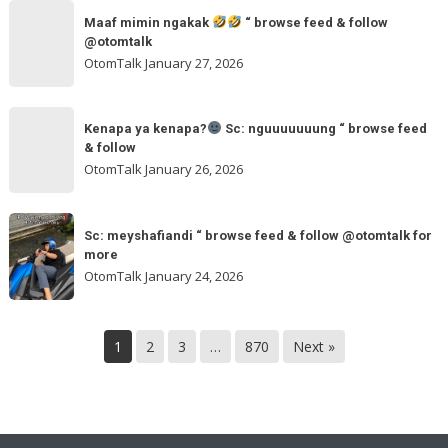
maxmobil.id
Maaf
browse
“
Maaf mimin ngakak
“ browse feed & follow
mimin
feed
@otomtalk
browse
ngakak
OtomTalk
January 27, 2026
feed
&
Kenapa
follow
“
Kenapa ya kenapa?
Sc: nguuuuuuung “ browse feed
ya
& follow
browse
kenapa?
OtomTalk
January 26, 2026
feed
&
Sc:
Sc:
follow
nguuuuuuung
Sc: meyshafiandi “ browse feed & follow @otomtalk for
meyshafiandi
@otomtalk
more
“
“
OtomTalk
January 24, 2026
browse
browse
feed
feed
&
&
1
2
3
…
870
Next »
follow
follow
@otomtalk
for
more