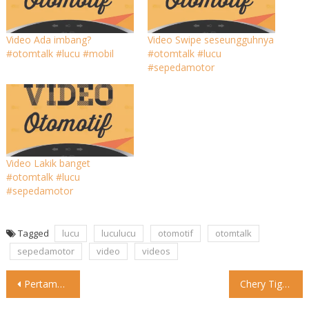
Video Ada imbang?
Video Swipe seseungguhnya
#otomtalk #lucu #mobil
#otomtalk #lucu
#sepedamotor
Video Lakik banget
#otomtalk #lucu
#sepedamotor
Tagged
lucu
luculucu
otomotif
otomtalk
sepedamotor
video
videos
Post
Pertamax Naik! Ini Daftar Harga Terbaru BBM di SPBU Pertamina
Chery Tiggo 9 Meluncur, Harga Rp 350 Jutaan Chery baru