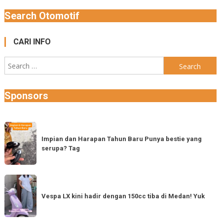
Search Otomotif
CARI INFO
Search
for:
Sponsors
Impian
dan
Impian dan Harapan Tahun Baru Punya bestie yang
serupa? Tag
Harapan
Tahun
Baru
Vespa
Punya
LX
Vespa LX kini hadir dengan 150cc tiba di Medan! Yuk
bestie
kini
yang
hadir