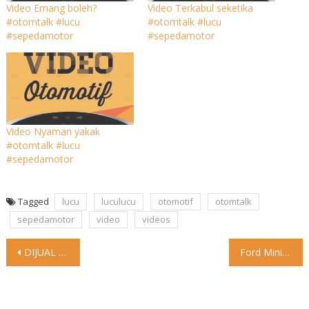
Video Emang boleh?
Video Terkabul seketika
#otomtalk #lucu
#otomtalk #lucu
#sepedamotor
#sepedamotor
Video Nyaman yakak
#otomtalk #lucu
#sepedamotor
Tagged
lucu
luculucu
otomotif
otomtalk
sepedamotor
video
videos
Post
DIJUAL MAZDA CX-5 Type Elite Tahun 2018 KM 62rb an
Ford Mini Bronco Bakal Menjadi Lawan Sepadan Suzuki Jimny Suzuki
navigation