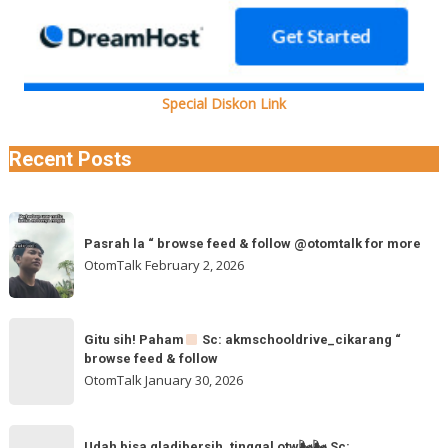
Special Diskon Link
Recent Posts
Pasrah
Pasrah la “ browse feed & follow @otomtalk for more
la
OtomTalk
February 2, 2026
“
browse
feed
Gitu
&
Gitu sih! Paham
Sc: akmschooldrive_cikarang “
sih!
browse feed & follow
follow
Paham
OtomTalk
January 30, 2026
@otomtalk
for
Sc:
Udah
more
Udah bisa gladibersih, tinggal otw🌬🌬 Sc: