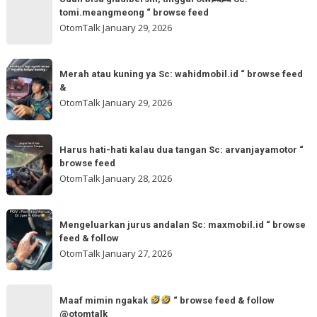
akmschooldrive_cikarang
bisa
tomi.meangmeong “ browse feed
“
gladibersih,
OtomTalk
January 29, 2026
browse
tinggal
feed
otw
Merah
&
🌬
Merah atau kuning ya Sc: wahidmobil.id “ browse feed
atau
follow
&
🌬
kuning
OtomTalk
January 29, 2026
Sc:
ya
tomi.meangmeong
Sc:
Harus
“
wahidmobil.id
Harus hati-hati kalau dua tangan Sc: arvanjayamotor “
hati-
browse
browse feed
“
hati
feed
OtomTalk
January 28, 2026
browse
kalau
feed
dua
Mengeluarkan
&
tangan
Mengeluarkan jurus andalan Sc: maxmobil.id “ browse
jurus
feed & follow
Sc:
andalan
OtomTalk
January 27, 2026
arvanjayamotor
Sc:
“
maxmobil.id
Maaf
browse
“
Maaf mimin ngakak
“ browse feed & follow
mimin
feed
@otomtalk