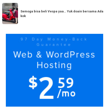
serupa?
dengan
Semoga
Tag
150cc
bisa
Semoga bisa beli Vespa yaa… Yuk doain bersama Ada
tiba
kok
beli
di
Vespa
Medan!
yaa…
Yuk
Yuk
doain
bersama
Ada
kok