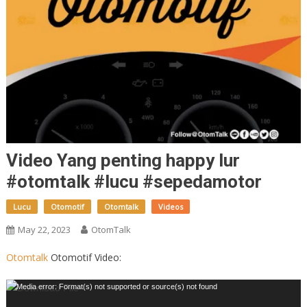
Video Yang penting happy lur
#otomtalk #lucu #sepedamotor
Lucu
Otomotif
Otomtalk
Videos
May 22, 2023
OtomTalk
Otomtalk
Otomotif Video:
Video
Media error: Format(s) not supported or source(s) not found
Player