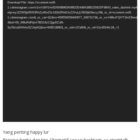
Download File: https://scontent-ord5-
1.cdninstagram.com/o1/v/t16/f1/m82/604B983A08823D448A38B2254DDF9BA3_video_dashinit.mp4?
efg=eyJ2ZW5jb2RlX3RhZyI6InZ0c192b2RfdXJsZ2VuLjU3Ni5jbGlwcyJ9&_nc_ht=scontent-ord5-
1.cdninstagram.com&_nc_cat=111&vs=658558359440877_24873173&_nc_vs=HBksFQIYT2l
4&oh=00_AfBuRdPtjmI7Bf216zCQgvECdN-
SyX9ztaNHhAsGZJhpNQ&oe=646D1B8E&_nc_sid=c07a80&_nc_rid=21e30244c2&_=1
Yang penting happy lur
Browse berita dan tips Otomotif sesuai hashtags >> otomtalk