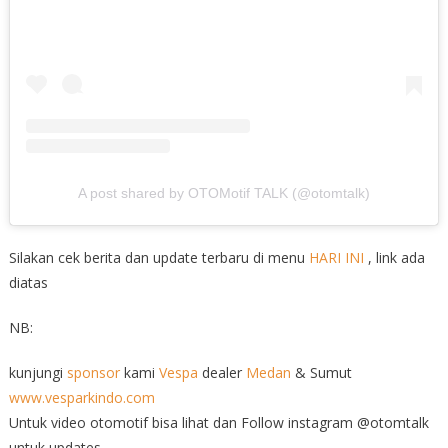
A post shared by OTOMotif TALK (@otomtalk)
Silakan cek berita dan update terbaru di menu
HARI INI
, link ada
diatas
NB:
kunjungi
sponsor
kami
Vespa
dealer
Medan
& Sumut
www.vesparkindo.com
Untuk video otomotif bisa lihat dan Follow instagram @otomtalk
untuk updates