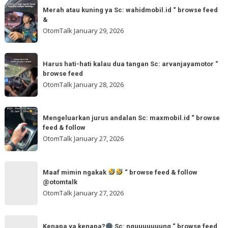
Merah
&
🌬
Merah atau kuning ya Sc: wahidmobil.id “ browse feed
atau
follow
&
🌬
kuning
OtomTalk
January 29, 2026
Sc:
ya
tomi.meangmeong
Sc:
Harus
“
wahidmobil.id
Harus hati-hati kalau dua tangan Sc: arvanjayamotor “
hati-
browse
browse feed
“
hati
feed
OtomTalk
January 28, 2026
browse
kalau
feed
dua
Mengeluarkan
&
tangan
Mengeluarkan jurus andalan Sc: maxmobil.id “ browse
jurus
feed & follow
Sc:
andalan
OtomTalk
January 27, 2026
arvanjayamotor
Sc:
“
maxmobil.id
Maaf
browse
“
Maaf mimin ngakak
“ browse feed & follow
mimin
feed
@otomtalk
browse
ngakak
OtomTalk
January 27, 2026
feed
&
Kenapa
follow
“
Kenapa ya kenapa?
Sc: nguuuuuuung “ browse feed