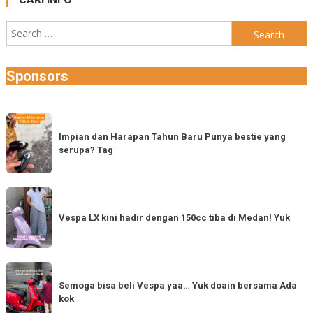
Search
for:
Sponsors
Impian
dan
Impian dan Harapan Tahun Baru Punya bestie yang
serupa? Tag
Harapan
Tahun
Baru
Vespa
Punya
LX
Vespa LX kini hadir dengan 150cc tiba di Medan! Yuk
bestie
kini
yang
hadir
serupa?
dengan
Semoga
Tag
150cc
bisa
Semoga bisa beli Vespa yaa… Yuk doain bersama Ada
tiba
kok
beli
di