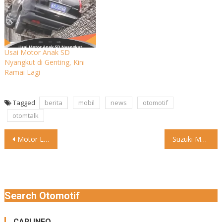
Usai Motor Anak SD
Nyangkut di Genting, Kini
Ramai Lagi
Tagged
berita
mobil
news
otomotif
otomtalk
Post
Motor Listrik Honda EM1 e Meluncur di Indonesia Tahun In
Suzuki Mau Luncurkan Kembaran Innova Zenix Suzuki telah mengonfirmasi akan
navigation
Search Otomotif
CARI INFO