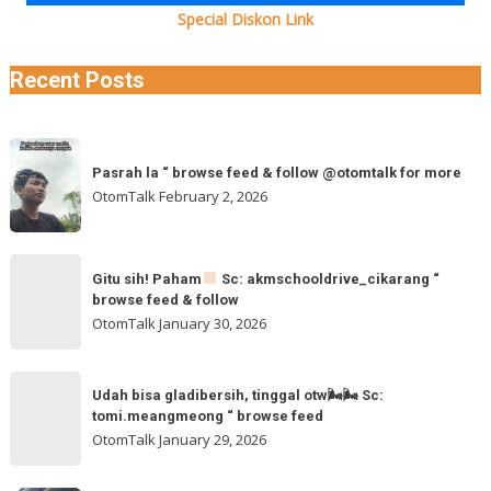
Special Diskon Link
Recent Posts
Pasrah
Pasrah la “ browse feed & follow @otomtalk for more
la
OtomTalk
February 2, 2026
“
browse
feed
Gitu
&
Gitu sih! Paham
Sc: akmschooldrive_cikarang “
sih!
browse feed & follow
follow
Paham
OtomTalk
January 30, 2026
@otomtalk
for
Sc:
Udah
more
akmschooldrive_cikarang
Udah bisa gladibersih, tinggal otw🌬🌬 Sc:
bisa
tomi.meangmeong “ browse feed
“
gladibersih,
OtomTalk
January 29, 2026
browse
tinggal
feed
otw