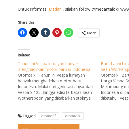
Untuk informasi
Medan
, silakan follow @medantalk di ww
Share this:
More
Related
Tahun ini Vespa lumayan banyak
Baru Launchin
menghadirkan motor baru di Indonesia.
Sean Worhersp
Otomtalk : Tahun ini Vespa lumayan
Otomtalk : Bar
banyak menghadirkan motor baru di
Harga Vespa 
Indonesia. Mulai dari generasi anyar dari
Melambung dari
Vespa S 125, hingga edisi terbatas Sean
Indonesia di pa
Wotherspoon yang dikabarkan stoknya
diketahui, Vespa
sudah habis. Bahkan Vespa Primavera
SOLD OUT pada
150 edisi SW dijual kembali oleh pembeli
pengemar Kolek
dengan harga yang tidak masuk akal.
ataupun sneak
Tagged
otomotif
otomtalk
Mereka membelinya dengan banderol…
dipasar resell.
kickavenue.co