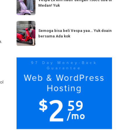
LX
bestie
Medan! Yuk
kini
yang
hadir
serupa?
dengan
Semoga
Tag
150cc
bisa
Semoga bisa beli Vespa yaa… Yuk doain
tiba
bersama Ada kok
beli
a.
di
Vespa
Medan!
yaa…
Yuk
Yuk
doain
bersama
Ada
ol
kok