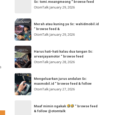
bisa
Sc: tomi.meangmeong “ browse feed
“
gladibersih,
OtomTalk
January 29, 2026
browse
tinggal
feed
otw
Merah
&
🌬
Merah atau kuning ya Sc: wahidmobil.id
atau
follow
“ browse feed &
🌬
kuning
OtomTalk
January 29, 2026
Sc:
ya
tomi.meangmeong
Sc:
Harus
“
wahidmobil.id
Harus hati-hati kalau dua tangan Sc:
hati-
browse
arvanjayamotor “ browse feed
“
hati
feed
OtomTalk
January 28, 2026
browse
kalau
a
feed
dua
Mengeluarkan
&
tangan
Mengeluarkan jurus andalan Sc:
jurus
maxmobil.id “ browse feed & follow
Sc:
a
andalan
OtomTalk
January 27, 2026
arvanjayamotor
Sc:
“
ng
maxmobil.id
Maaf
browse
“
Maaf mimin ngakak
“ browse feed
mimin
feed
& follow @otomtalk
browse