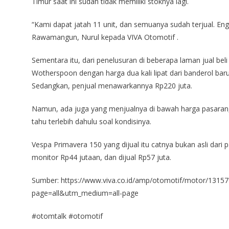
Timur saat ini sudah tidak memiliki stoknya lagi.
“Kami dapat jatah 11 unit, dan semuanya sudah terjual. Eng
Rawamangun, Nurul kepada VIVA Otomotif .
Sementara itu, dari penelusuran di beberapa laman jual be
Wotherspoon dengan harga dua kali lipat dari banderol barun
Sedangkan, penjual menawarkannya Rp220 juta.
Namun, ada juga yang menjualnya di bawah harga pasaran, b
tahu terlebih dahulu soal kondisinya.
Vespa Primavera 150 yang dijual itu catnya bukan asli dari
monitor Rp44 jutaan, dan dijual Rp57 juta.
Sumber: https://www.viva.co.id/amp/otomotif/motor/1315
page=all&utm_medium=all-page
#otomtalk #otomotif