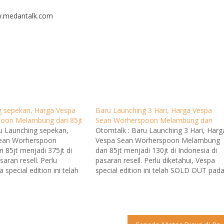
w.medantalk.com
g sepekan, Harga Vespa
Baru Launching 3 Hari, Harga Vespa
oon Melambung dari 85jt
Sean Worherspoon Melambung dari
u Launching sepekan,
Otomtalk : Baru Launching 3 Hari, Harg
Sean Worherspoon
Vespa Sean Worherspoon Melambung
 85jt menjadi 375jt di
dari 85jt menjadi 130jt di Indonesia di
saran resell. Perlu
pasaran resell. Perlu diketahui, Vespa
 special edition ini telah
special edition ini telah SOLD OUT pad
 hari pertama dan
hari pertama dan pengemar Kolektor
tor Vespa limited
Vespa limited ataupun sneakers langsu
ers langsung mencari
mencari dipasar resell. Terpantau di
 Terpantau di website
website kickavenue.com harga Vespa
m harga Vespa Sean
Sean…