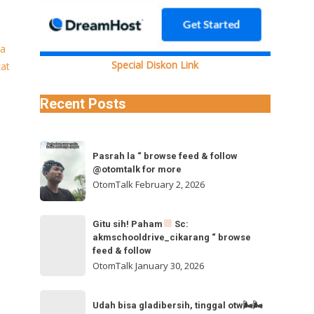
Special Diskon Link
Recent Posts
Pasrah
Pasrah la “ browse feed & follow
la
@otomtalk for more
“
OtomTalk
February 2, 2026
browse
feed
Gitu
Gitu sih! Paham
Sc:
&
akmschooldrive_cikarang “ browse
sih!
follow
feed & follow
Paham
@otomtalk
OtomTalk
January 30, 2026
for
Sc:
Udah
more
akmschooldrive_cikarang
Udah bisa gladibersih, tinggal otw🌬🌬