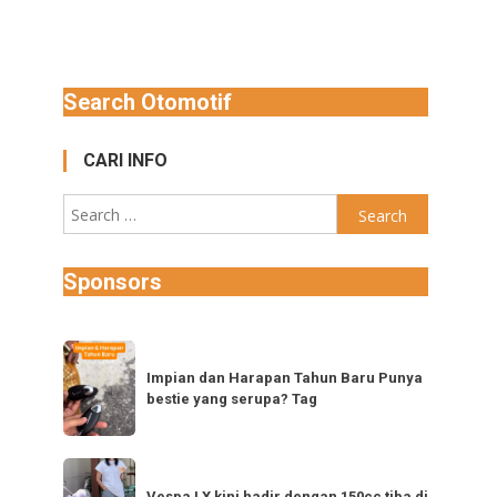
Search Otomotif
CARI INFO
Search
for:
Sponsors
Impian
dan
Impian dan Harapan Tahun Baru Punya
bestie yang serupa? Tag
Harapan
Tahun
Baru
Vespa
Punya
Vespa LX kini hadir dengan 150cc tiba di