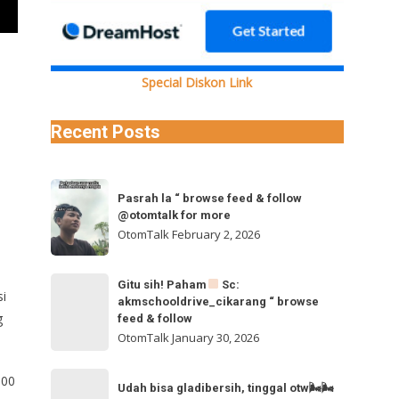
Special Diskon Link
Recent Posts
Pasrah
Pasrah la “ browse feed & follow
la
@otomtalk for more
“
OtomTalk
February 2, 2026
browse
feed
Gitu
Gitu sih! Paham
Sc:
&
si
akmschooldrive_cikarang “ browse
sih!
follow
g
feed & follow
Paham
@otomtalk
OtomTalk
January 30, 2026
for
Sc:
Udah
more
000
akmschooldrive_cikarang
Udah bisa gladibersih, tinggal otw🌬🌬