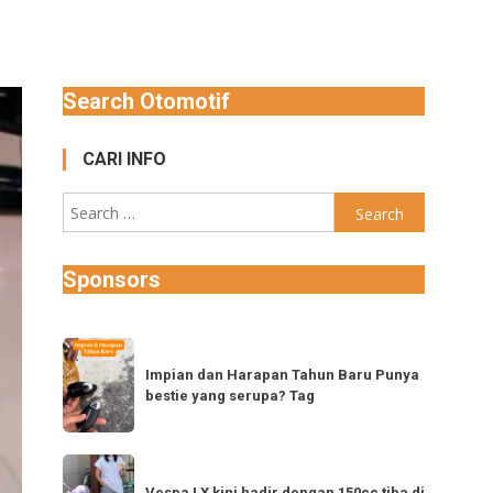
Search Otomotif
CARI INFO
Search
for:
Sponsors
Impian
dan
Impian dan Harapan Tahun Baru Punya
bestie yang serupa? Tag
Harapan
Tahun
Baru
Vespa
Punya
Vespa LX kini hadir dengan 150cc tiba di