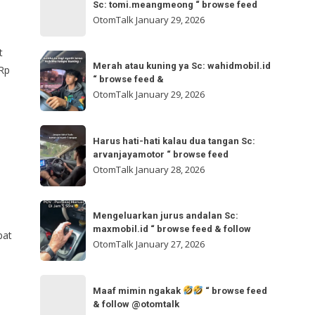
bisa
Sc: tomi.meangmeong “ browse feed
“
gladibersih,
OtomTalk
January 29, 2026
browse
tinggal
feed
otw
t
Merah
&
🌬
Merah atau kuning ya Sc: wahidmobil.id
 Rp
atau
follow
“ browse feed &
🌬
kuning
OtomTalk
January 29, 2026
Sc:
ya
tomi.meangmeong
Sc:
Harus
“
wahidmobil.id
Harus hati-hati kalau dua tangan Sc:
hati-
browse
arvanjayamotor “ browse feed
“
hati
feed
OtomTalk
January 28, 2026
browse
kalau
feed
dua
Mengeluarkan
&
tangan
Mengeluarkan jurus andalan Sc:
jurus
maxmobil.id “ browse feed & follow
Sc:
pat
andalan
OtomTalk
January 27, 2026
arvanjayamotor
Sc:
“
maxmobil.id
Maaf
browse
“
Maaf mimin ngakak
“ browse feed
mimin
feed
& follow @otomtalk
browse