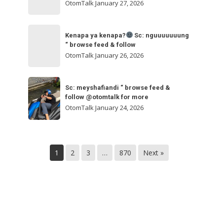
ngakak
OtomTalk
January 27, 2026
feed
&
Kenapa
follow
“
Kenapa ya kenapa?
Sc: nguuuuuuung
ya
“ browse feed & follow
browse
kenapa?
OtomTalk
January 26, 2026
feed
&
Sc:
Sc:
follow
nguuuuuuung
Sc: meyshafiandi “ browse feed &
meyshafiandi
@otomtalk
follow @otomtalk for more
“
“
OtomTalk
January 24, 2026
browse
browse
feed
feed
&
&
follow
1
2
3
…
870
Next »
follow
@otomtalk
for
more