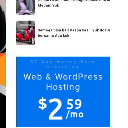
LX
bestie
Medan! Yuk
kini
yang
hadir
serupa?
dengan
Semoga
Tag
150cc
bisa
Semoga bisa beli Vespa yaa… Yuk doain
tiba
bersama Ada kok
beli
di
Vespa
Medan!
yaa…
Yuk
Yuk
doain
bersama
Ada
kok