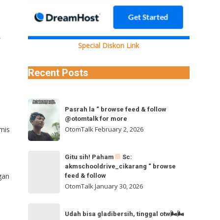
,
Special Diskon Link
Recent Posts
Pasrah
Pasrah la “ browse feed & follow
la
@otomtalk for more
“
OtomTalk
February 2, 2026
amis
browse
feed
Gitu
Gitu sih! Paham
Sc:
&
akmschooldrive_cikarang “ browse
sih!
follow
gan
feed & follow
Paham
@otomtalk
OtomTalk
January 30, 2026
for
Sc:
Udah
more
akmschooldrive_cikarang
Udah bisa gladibersih, tinggal otw🌬🌬