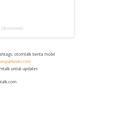
 (@otomtalk)
ashtags: otomtalk berita mobil
esparkindo.com
omtalk untuk updates
talk.com