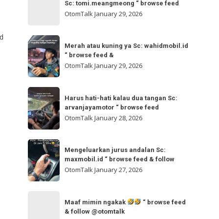
bisa
Sc: tomi.meangmeong “ browse feed
“
gladibersih,
OtomTalk
January 29, 2026
browse
tinggal
feed
otw
nd
Merah
&
🌬
Merah atau kuning ya Sc: wahidmobil.id
atau
follow
“ browse feed &
🌬
kuning
OtomTalk
January 29, 2026
Sc:
ya
tomi.meangmeong
Sc:
Harus
“
wahidmobil.id
Harus hati-hati kalau dua tangan Sc:
hati-
browse
arvanjayamotor “ browse feed
“
hati
feed
OtomTalk
January 28, 2026
browse
kalau
feed
dua
Mengeluarkan
&
tangan
Mengeluarkan jurus andalan Sc:
jurus
maxmobil.id “ browse feed & follow
Sc:
andalan
OtomTalk
January 27, 2026
arvanjayamotor
Sc:
“
maxmobil.id
Maaf
browse
“
Maaf mimin ngakak
“ browse feed
mimin
feed
& follow @otomtalk
browse