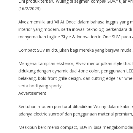
Lini produk terbaru Wuling di segmen kompak SUV,” ujar Ar
(16/2/2023).
Alvez memiliki arti ‘All At Once’ dalam bahasa Inggris yan
interior yang modern, serta inovasi teknologi berkendara d
menyematkan tagline ‘Style & Innovation in One SUV’ pada 
Compact SUV ini ditujukan bagi mereka yang berjiwa muda
Mengenai tampilan eksterior, Alvez menonjolkan style that
didukung dengan dynamic dual-tone color, penggunaan LE
belakang, bold front grille design, dan cutting-edge 16″ whe
serta bodi yang sporty.
Advertisement
Sentuhan modern pun turut dihadirkan Wuling dalam kabin 
adanya electric sunroof dan penggunaan material premium
Meskipun berdimensi compact, SUV ini bisa mengakomodasi