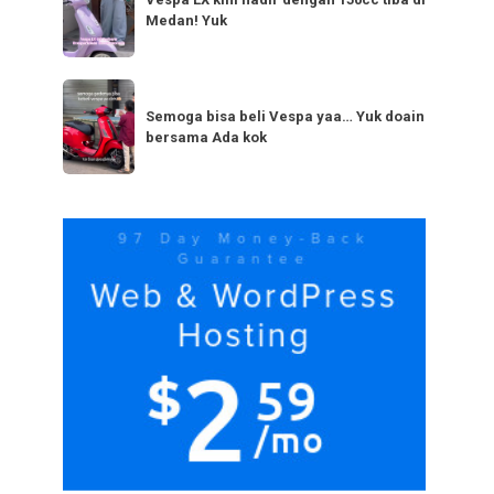
LX
bestie
Medan! Yuk
kini
yang
hadir
serupa?
dengan
Semoga
Tag
150cc
bisa
Semoga bisa beli Vespa yaa… Yuk doain
tiba
bersama Ada kok
beli
di
Vespa
Medan!
yaa…
Yuk
Yuk
doain
bersama
Ada
kok