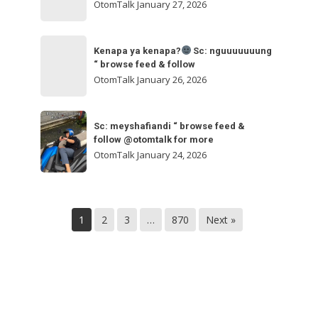
ngakak
OtomTalk
January 27, 2026
feed
&
Kenapa
follow
“
Kenapa ya kenapa?
Sc: nguuuuuuung
ya
“ browse feed & follow
browse
kenapa?
OtomTalk
January 26, 2026
feed
&
Sc:
Sc:
follow
nguuuuuuung
Sc: meyshafiandi “ browse feed &
meyshafiandi
@otomtalk
follow @otomtalk for more
“
“
OtomTalk
January 24, 2026
browse
browse
feed
feed
&
&
follow
1
2
3
…
870
Next »
follow
@otomtalk
for
more