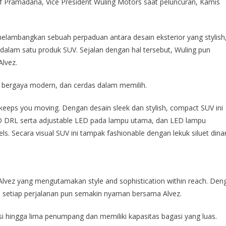
if Pramadana, Vice President Wuling Motors saat peluncuran, Kamis
g melambangkan sebuah perpaduan antara desain eksterior yang stylish
i dalam satu produk SUV. Sejalan dengan hal tersebut, Wuling pun
Alvez.
, bergaya modern, dan cerdas dalam memilih.
 keeps you moving. Dengan desain sleek dan stylish, compact SUV ini
D DRL serta adjustable LED pada lampu utama, dan LED lampu
els. Secara visual SUV ini tampak fashionable dengan lekuk siluet din
Alvez yang mengutamakan style and sophistication within reach. Den
, setiap perjalanan pun semakin nyaman bersama Alvez.
 hingga lima penumpang dan memiliki kapasitas bagasi yang luas.