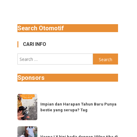
Search Otomotif
CARI INFO
Search
for:
Sponsors
Impian
dan
Impian dan Harapan Tahun Baru Punya
bestie yang serupa? Tag
Harapan
Tahun
Baru
Vespa
Punya
Vespa LX kini hadir dengan 150cc tiba di