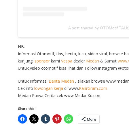
A post shared by OTOMotif TALK
NB:
Informasi Otomotif, tips, berita, lucu, video viral, browse h
kunjungi
sponsor
kami
Vespa
dealer
Medan
& Sumut
www.v
Untuk video otomotif bisa lihat dan Follow instagram @ot
Untuk informasi
Berita Medan
, silakan browse www.medan
Cek info
lowongan kerja
di www.
KarirGram.com
Medan Punya Cerita cek www.MedanKu.com
Share this:
More