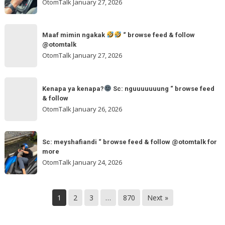
andalan
OtomTalk
January 27, 2026
arvanjayamotor
Sc:
“
maxmobil.id
Maaf
browse
“
Maaf mimin ngakak
“ browse feed & follow
mimin
feed
@otomtalk
browse
ngakak
OtomTalk
January 27, 2026
feed
&
Kenapa
follow
“
Kenapa ya kenapa?
Sc: nguuuuuuung “ browse feed
ya
& follow
browse
kenapa?
OtomTalk
January 26, 2026
feed
&
Sc:
Sc:
follow
nguuuuuuung
Sc: meyshafiandi “ browse feed & follow @otomtalk for
meyshafiandi
@otomtalk
more
“
“
OtomTalk
January 24, 2026
browse
browse
feed
feed
&
&
1
2
3
…
870
Next »
follow
follow
@otomtalk