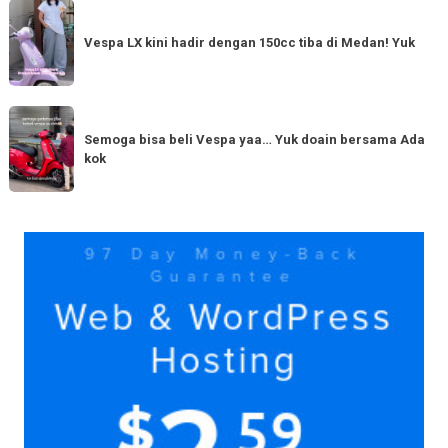
Vespa
Punya
LX
Vespa LX kini hadir dengan 150cc tiba di Medan! Yuk
bestie
kini
yang
hadir
serupa?
dengan
Semoga
Tag
150cc
bisa
Semoga bisa beli Vespa yaa… Yuk doain bersama Ada
tiba
kok
beli
di
Vespa
Medan!
yaa…
Yuk
Yuk
doain
bersama
Ada
kok