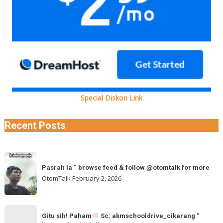
Special Diskon Link
Recent Posts
Pasrah
Pasrah la “ browse feed & follow @otomtalk for more
la
OtomTalk
February 2, 2026
“
browse
feed
Gitu
&
Gitu sih! Paham
Sc: akmschooldrive_cikarang “
sih!