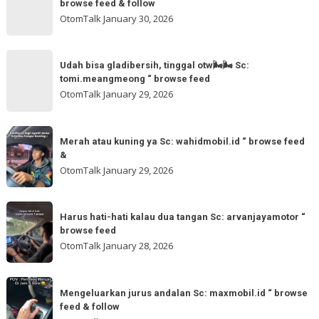
browse feed & follow
follow
Paham
OtomTalk
January 30, 2026
@otomtalk
for
Sc:
Udah
more
akmschooldrive_cikarang
Udah bisa gladibersih, tinggal otw🌬🌬 Sc:
bisa
tomi.meangmeong “ browse feed
“
gladibersih,
OtomTalk
January 29, 2026
browse
tinggal
feed
otw
Merah
&
🌬
Merah atau kuning ya Sc: wahidmobil.id “ browse feed
atau
follow
&
🌬
kuning
OtomTalk
January 29, 2026
Sc:
ya
tomi.meangmeong
Sc:
Harus
“
wahidmobil.id
Harus hati-hati kalau dua tangan Sc: arvanjayamotor “
hati-
browse
browse feed
“
hati
feed
OtomTalk
January 28, 2026
browse
kalau
feed
dua
Mengeluarkan
&
tangan
Mengeluarkan jurus andalan Sc: maxmobil.id “ browse
jurus
feed & follow
Sc: