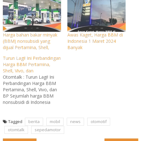
Harga bahan bakar minyak
Awas Kaget, Harga BBM di
(BBM) nonsubsidi yang
Indonesia 1 Maret 2024
dijual Pertamina, Shell,
Banyak
Turun Lagi! Ini Perbandingan
Harga BBM Pertamina,
Shell, Vivo, dan
Otomtalk : Turun Lagi! Ini
Perbandingan Harga BBM
Pertamina, Shell, Vivo, dan
BP Sejumlah harga BBM
nonsubsidi di Indonesia
kompak turun. Begini
perbandingan harga BBM
nonsubsidi Pertamina, Shell,
Tagged
berita
mobil
news
otomotif
Vivo, dan BP. Harga BBM
otomtalk
sepedamotor
nonsubsidi yang ditawarkan
Pertamina, Shell, BP, dan