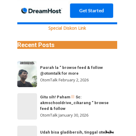
BQkEwQzhBRl92aWRlb19kYXNoaW5pdC5tcDQVAALIAQAVABgkR0xIU2tSTTVLVkppN1prQUFObW1MTEox
Special Diskon Link
Recent Posts
Pasrah
Pasrah la “ browse feed & follow
la
@otomtalk for more
“
OtomTalk
February 2, 2026
browse
feed
Gitu
Gitu sih! Paham
Sc:
&
akmschooldrive_cikarang “ browse
sih!
follow
feed & follow
Paham
@otomtalk
OtomTalk
January 30, 2026
for
Sc:
Udah
more
akmschooldrive_cikarang
Udah bisa gladibersih, tinggal otw🌬🌬