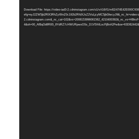
Player
Download File: https://video-iad3-2.cdninstagram.com/o1/v/t16/f1/m82/474E42E000
efg=eyJ2ZW5jb2RlX3RhZyI6InZ0c192b2RfdXJsZ2VuLjcyMC5jbGlwcyJ9&_nc_ht=video-i
2.cdninstagram.com&_nc_cat=102&vs=2008153996061562_4210400392&_nc_v
4&oh=00_AfBqOd8R8S_8YdRZ7cHWURpwoOSs_D1V5X4LocPjBnA2Pw&oe=63DB2442&_nc