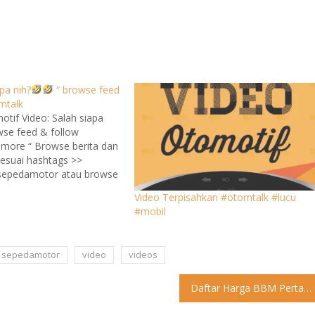
pa nih?
“ browse feed
mtalk
tif Video: Salah siapa
wse feed & follow
 more “ Browse berita dan
sesuai hashtags >>
 sepedamotor atau browse
mtalk dibawah ini:
Video Terpisahkan #otomtalk #lucu
nstagram.com/reel/C2PgNy7Ln1m/
#mobil
ita dan update terbaru di
, link ada diatas NB:
sor…
sepedamotor
video
videos
Daftar Harga BBM Pertamina-Shell 1 Februari 2023, Ada yang Naik