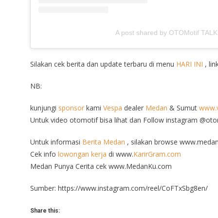
A post shared by OTOMotif TALK
Silakan cek berita dan update terbaru di menu
HARI INI
, lin
NB:
kunjungi
sponsor
kami
Vespa
dealer
Medan
& Sumut
www.v
Untuk video otomotif bisa lihat dan Follow instagram @ot
Untuk informasi
Berita Medan
, silakan browse www.medan
Cek info
lowongan kerja
di www.
KarirGram.com
Medan Punya Cerita cek www.MedanKu.com
Sumber: https://www.instagram.com/reel/CoFTxSbg8en/
Share this: