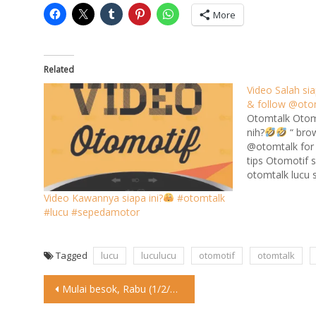
More
Related
Video Salah sia
& follow @oto
Otomtalk Otomo
nih?
“ bro
@otomtalk for
tips Otomotif 
otomtalk lucu
instagram @Oto
Video Kawannya siapa ini?
#otomtalk
https://www.i
#lucu #sepedamotor
Silakan cek ber
menu HARI INI 
kunjungi spon
Tagged
lucu
luculucu
otomotif
otomtalk
Post
Mulai besok, Rabu (1/2/2023), persentase campuran bahan bakar nabati (BBN)
navigation