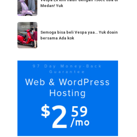
LX
bestie
Medan! Yuk
kini
yang
hadir
serupa?
dengan
Semoga
Tag
150cc
bisa
Semoga bisa beli Vespa yaa… Yuk doain
tiba
bersama Ada kok
beli
di
Vespa
Medan!
yaa…
Yuk
Yuk
doain
bersama
Ada
kok