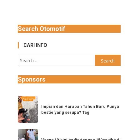
Search Otomotif
CARI INFO
Search
for:
Sponsors
Impian
dan
Impian dan Harapan Tahun Baru Punya
bestie yang serupa? Tag
Harapan
Tahun
Baru
Vespa
Punya
Vespa LX kini hadir dengan 150cc tiba di