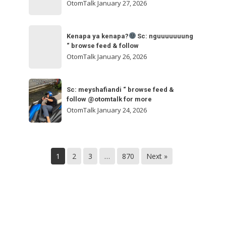
ngakak
OtomTalk
January 27, 2026
feed
&
Kenapa
follow
“
Kenapa ya kenapa?
Sc: nguuuuuuung
ya
“ browse feed & follow
browse
kenapa?
OtomTalk
January 26, 2026
feed
&
Sc:
Sc:
follow
nguuuuuuung
Sc: meyshafiandi “ browse feed &
meyshafiandi
@otomtalk
follow @otomtalk for more
“
“
OtomTalk
January 24, 2026
browse
browse
feed
feed
&
&
follow
1
2
3
…
870
Next »
follow
@otomtalk
for
more