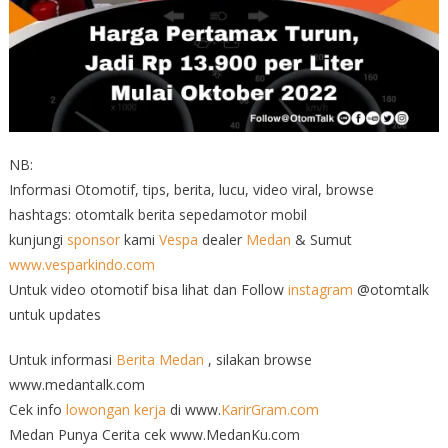
NB:
Informasi Otomotif, tips, berita, lucu, video viral, browse
hashtags: otomtalk berita sepedamotor mobil
kunjungi
sponsor
kami
Vespa
dealer
Medan
& Sumut
www.vesparkindo.com
Untuk video otomotif bisa lihat dan Follow
instagram
@otomtalk
untuk updates
Untuk informasi
Berita Medan
, silakan browse
www.medantalk.com
Cek info
lowongan kerja
di www.
KarirGram.com
Medan Punya Cerita cek www.MedanKu.com