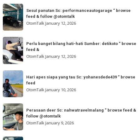
feed
Sc:
SesuI
&
brozacky88
SesuI panutan Sc: performanceautogarage “ browse
panutan
feed & follow @otomtalk
“
Sc:
OtomTalk
January 12, 2026
browse
performanceautogarage
feed
“
Perlu
&
browse
Perlu banget bilang hati-hati Sumber: detikoto “ browse
banget
follow
feed &
feed
bilang
OtomTalk
January 12, 2026
&
hati-
follow
hati
Hari
@otomtalk
Sumber:
Hari apes siapa yang tau Sc: yohanesdede439 “ browse
apes
feed
detikoto
siapa
OtomTalk
January 10, 2026
“
yang
browse
tau
Perasaan
feed
Sc:
Perasaan deer Sc: nahwatravelmalang “ browse feed &
deer
&
follow @otomtalk
yohanesdede439
Sc:
OtomTalk
January 9, 2026
“
nahwatravelmalang
browse
“