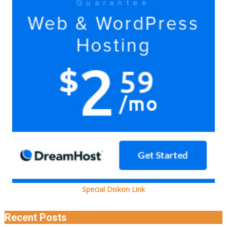
bersama
Ada
kok
Special Diskon Link
Recent Posts