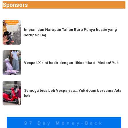
Sponsors
Impian
dan
Impian dan Harapan Tahun Baru Punya bestie yang
serupa? Tag
Harapan
Tahun
Baru
Vespa
Punya
LX
Vespa LX kini hadir dengan 150cc tiba di Medan! Yuk
bestie
kini
yang
hadir
serupa?
dengan
Semoga
Tag
150cc
bisa
Semoga bisa beli Vespa yaa… Yuk doain bersama Ada
tiba
kok
beli
di
Vespa
Medan!
yaa…
Yuk
Yuk
doain