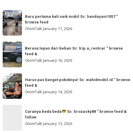
Baru
Baru pertama kali naik mobil Sc: handayani1057 “
pertama
browse feed
kali
OtomTalk
January 17, 2026
naik
mobil
Berasa
Sc:
Berasa lepas dari beban Sc: trip.a_rentcar “ browse
lepas
feed &
handayani1057
dari
OtomTalk
January 16, 2026
“
beban
browse
Sc:
Harus
feed
trip.a_rentcar
Harus pas banget pokoknya! Sc: wahidmobil.id “ browse
pas
feed &
“
banget
OtomTalk
January 14, 2026
browse
pokoknya!
feed
Sc:
Caranya
&
wahidmobil.id
Caranya beda beda
Sc: brozacky88 “ browse feed &
beda
follow
“
beda
OtomTalk
January 13, 2026
browse