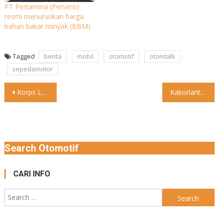
PT Pertamina (Persero)
resmi menurunkan harga
bahan bakar minyak (BBM)
Tagged
berita
mobil
otomotif
otomtalk
sepedamotor
Post
Korps Lalu Lintas (Korlantas) Polri, berencana untuk membuat Buku Pemilik
Kakorlantas Polri Irjen Pol Firman Shantyabudi mengatakan bahwa penindakan tilang
navigation
Search Otomotif
CARI INFO
Search
for: