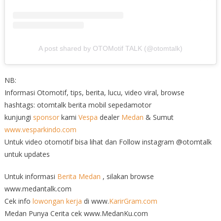
A post shared by OTOMotif TALK (@otomtalk)
NB:
Informasi Otomotif, tips, berita, lucu, video viral, browse
hashtags: otomtalk berita mobil sepedamotor
kunjungi
sponsor
kami
Vespa
dealer
Medan
& Sumut
www.vesparkindo.com
Untuk video otomotif bisa lihat dan Follow instagram @otomtalk
untuk updates
Untuk informasi
Berita Medan
, silakan browse
www.medantalk.com
Cek info
lowongan kerja
di www.
KarirGram.com
Medan Punya Cerita cek www.MedanKu.com