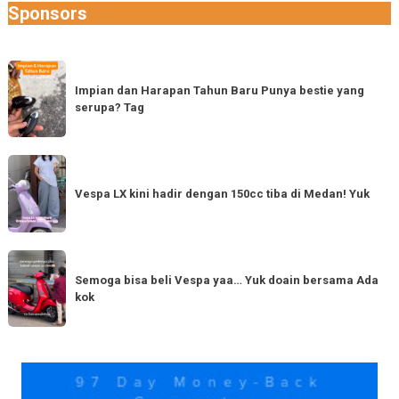
Sponsors
Impian
dan
Impian dan Harapan Tahun Baru Punya bestie yang
serupa? Tag
Harapan
Tahun
Baru
Vespa
Punya
LX
Vespa LX kini hadir dengan 150cc tiba di Medan! Yuk
bestie
kini
yang
hadir
serupa?
dengan
Semoga
Tag
150cc
bisa
Semoga bisa beli Vespa yaa… Yuk doain bersama Ada
tiba
kok
beli
di
Vespa
Medan!
yaa…
Yuk
Yuk
doain