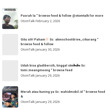
Pasrah
Pasrah la “ browse feed & follow @otomtalk for more
la
OtomTalk
February 2, 2026
“
browse
feed
Gitu
&
Gitu sih! Paham
Sc: akmschooldrive_cikarang “
sih!
browse feed & follow
follow
Paham
OtomTalk
January 30, 2026
@otomtalk
for
Sc:
Udah
more
akmschooldrive_cikarang
Udah bisa gladibersih, tinggal otw🌬🌬 Sc:
bisa
tomi.meangmeong “ browse feed
“
gladibersih,
OtomTalk
January 29, 2026
browse
tinggal
feed
otw
Merah
&
🌬
Merah atau kuning ya Sc: wahidmobil.id “ browse feed
atau
follow
&
🌬
kuning
OtomTalk
January 29, 2026
Sc:
ya
tomi.meangmeong