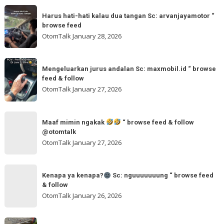
Sc:
Harus
“
wahidmobil.id
Harus hati-hati kalau dua tangan Sc: arvanjayamotor “
hati-
browse
browse feed
“
hati
feed
OtomTalk
January 28, 2026
browse
kalau
feed
dua
Mengeluarkan
&
tangan
Mengeluarkan jurus andalan Sc: maxmobil.id “ browse
jurus
feed & follow
Sc:
andalan
OtomTalk
January 27, 2026
arvanjayamotor
Sc:
“
maxmobil.id
Maaf
browse
“
Maaf mimin ngakak
“ browse feed & follow
mimin
feed
@otomtalk
browse
ngakak
OtomTalk
January 27, 2026
feed
&
Kenapa
follow
“
Kenapa ya kenapa?
Sc: nguuuuuuung “ browse feed
ya
& follow
browse
kenapa?
OtomTalk
January 26, 2026
feed
&
Sc:
Sc: