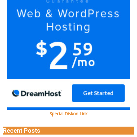
bersama
Ada
kok
Special Diskon Link
Recent Posts