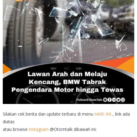
Silakan cek berita dan update terbaru di menu
HARI INI
, link ada
diatas
atau browse
instagram
@Otomtalk dibawah ini: