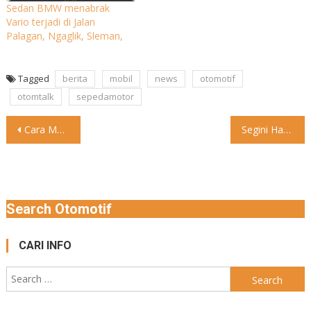
Sedan BMW menabrak
Vario terjadi di Jalan
Palagan, Ngaglik, Sleman,
Tagged
berita
mobil
news
otomotif
otomtalk
sepedamotor
Post
Cara Membuat SIM C Online 2023 Kamu mau membuat Surat
Segini Harga BBM di China, Murah Mana sama di Indonesia?
navigation
Search Otomotif
CARI INFO
Search
for: